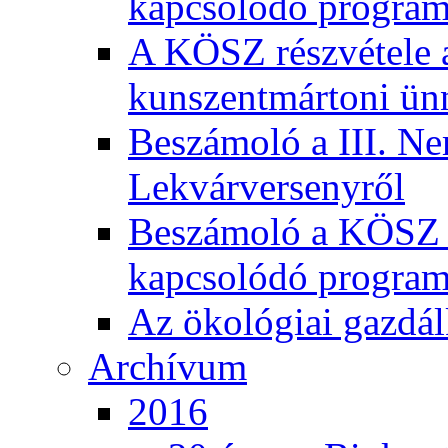
kapcsolódó program
A KÖSZ részvétele
kunszentmártoni ün
Beszámoló a III. Ne
Lekvárversenyről
Beszámoló a KÖSZ 20
kapcsolódó program
Az ökológiai gazdál
Archívum
2016