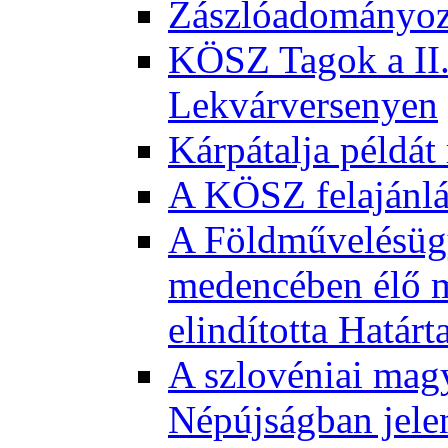
Zászlóadományozá
KÖSZ Tagok a II.
Lekvárversenyen
Kárpátalja példát
A KÖSZ felajánl
A Földművelésügy
medencében élő m
elindította Határ
A szlovéniai magy
Népújságban jele