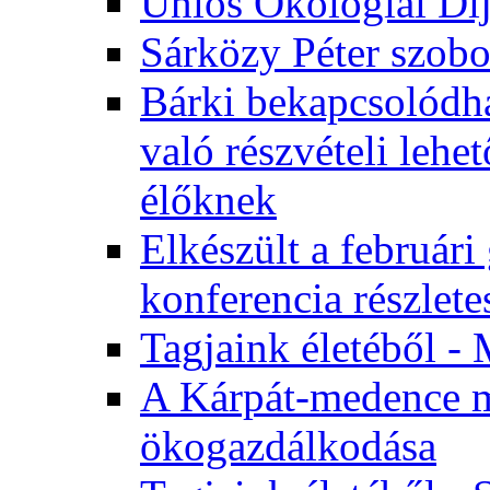
Uniós Ökológiai Dí
Sárközy Péter szob
Bárki bekapcsolódha
való részvételi leh
élőknek
Elkészült a február
konferencia részlete
Tagjaink életéből - 
A Kárpát-medence m
ökogazdálkodása