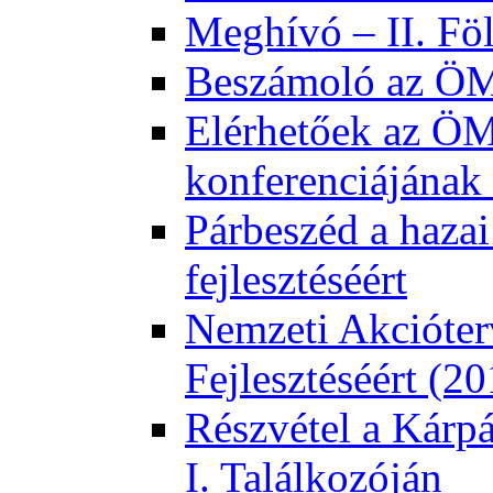
Meghívó – II. Fö
Beszámoló az ÖMK
Elérhetőek az ÖM
konferenciájának 
Párbeszéd a hazai
fejlesztéséért
Nemzeti Akcióter
Fejlesztéséért (2
Részvétel a Kárp
I. Találkozóján