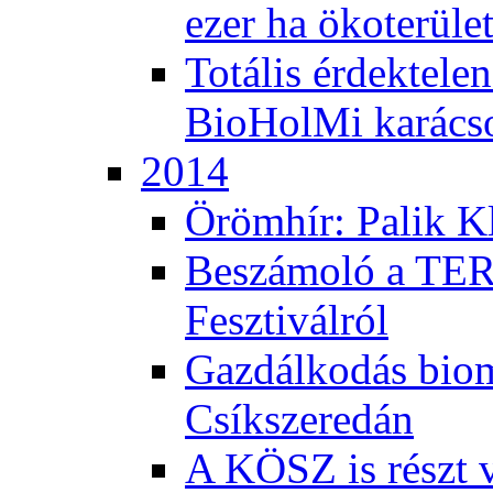
ezer ha ökoterüle
Totális érdektele
BioHolMi karács
2014
Örömhír: Palik Kl
Beszámoló a TER
Fesztiválról
Gazdálkodás bio
Csíkszeredán
A KÖSZ is részt v