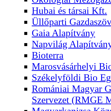
Hubai és társai Kft.
Üllőparti Gazdaszöv
Gaia Alapítvány
Napvilág Alapítván
Bioterra
Marosvásárhelyi Bi
Székelyföldi Bio Eg
Romániai Magyar G
Szervezet (RMGE
Magyarkanizsa Közs