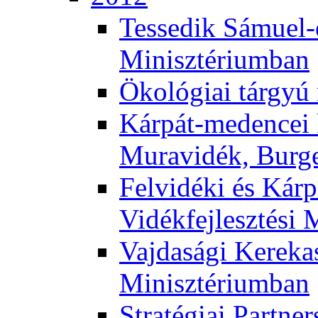
Tessedik Sámuel-e
Minisztériumban
Ökológiai tárgyú
Kárpát-medencei 
Muravidék, Burg
Felvidéki és Kárp
Vidékfejlesztési 
Vajdasági Kerekas
Minisztériumban
Stratégiai Partne