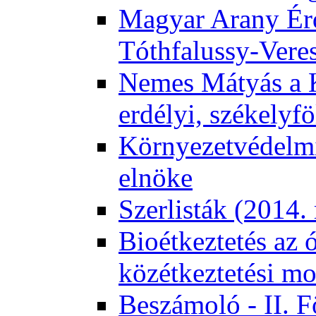
Magyar Arany Érd
Tóthfalussy-Vere
Nemes Mátyás a 
erdélyi, székelyf
Környezetvédelmi
elnöke
Szerlisták (2014.
Bioétkeztetés az 
közétkeztetési mo
Beszámoló - II. 