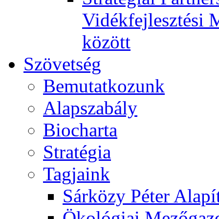
Vidékfejlesztési 
között
Szövetség
Bemutatkozunk
Alapszabály
Biocharta
Stratégia
Tagjaink
Sárközy Péter Alapí
Ökológiai Mezőgazd