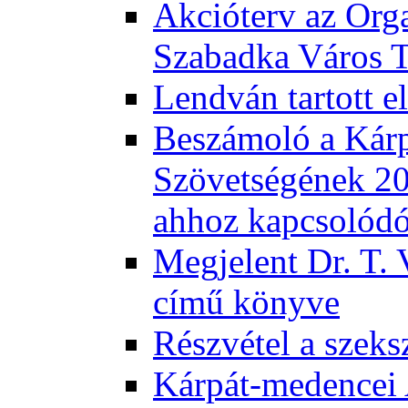
Akcióterv az Orga
Szabadka Város T
Lendván tartott 
Beszámoló a Kár
Szövetségének 201
ahhoz kapcsolód
Megjelent Dr. T. 
című könyve
Részvétel a szeks
Kárpát-medencei 