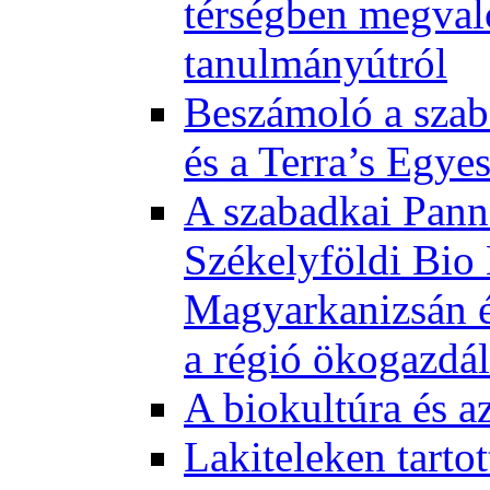
térségben megval
tanulmányútról
Beszámoló a szab
és a Terra’s Egye
A szabadkai Pann
Székelyföldi Bio
Magyarkanizsán és
a régió ökogazdá
A biokultúra és a
Lakiteleken tart