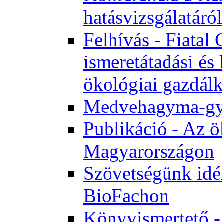
hatásvizsgálatáról
Felhívás - Fiata
ismeretátadási és
ökológiai gazdál
Medvehagyma-gyűj
Publikáció - Az ö
Magyarországon
Szövetségünk idén
BioFachon
Könyvismertető -