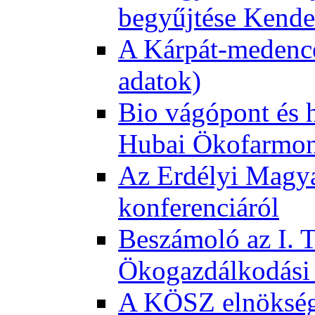
begyűjtése Kende
A Kárpát-medence
adatok)
Bio vágópont és 
Hubai Ökofarmo
Az Erdélyi Magyar
konferenciáról
Beszámoló az I. 
Ökogazdálkodási 
A KÖSZ elnökség