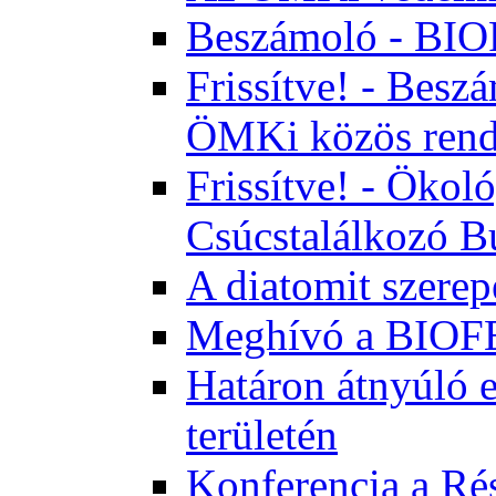
Beszámoló - BI
Frissítve! - Bes
ÖMKi közös rend
Frissítve! - Ökol
Csúcstalálkozó B
A diatomit szerep
Meghívó a BIOFE
Határon átnyúló 
területén
Konferencia a Rés