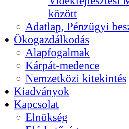
Vidékfejlesztési 
között
Adatlap, Pénzügyi be
Ökogazdálkodás
Alapfogalmak
Kárpát-medence
Nemzetközi kitekintés
Kiadványok
Kapcsolat
Elnökség