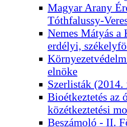
Magyar Arany Érd
Tóthfalussy-Vere
Nemes Mátyás a 
erdélyi, székelyf
Környezetvédelmi
elnöke
Szerlisták (2014.
Bioétkeztetés az 
közétkeztetési mo
Beszámoló - II. 