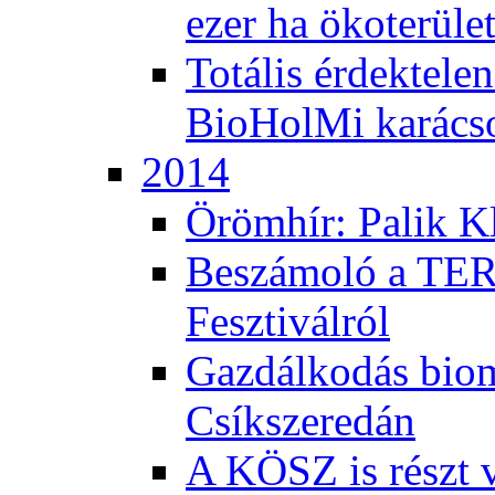
ezer ha ökoterüle
Totális érdektele
BioHolMi karács
2014
Örömhír: Palik Kl
Beszámoló a TER
Fesztiválról
Gazdálkodás bio
Csíkszeredán
A KÖSZ is részt v