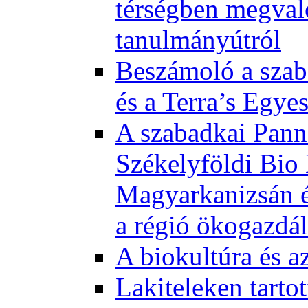
térségben megval
tanulmányútról
Beszámoló a szab
és a Terra’s Egye
A szabadkai Pann
Székelyföldi Bio
Magyarkanizsán és
a régió ökogazdá
A biokultúra és a
Lakiteleken tart