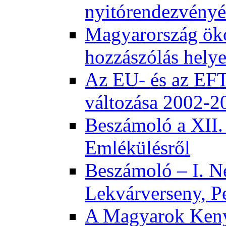
nyitórendezvény
Magyarország öko
hozzászólás helye
Az EU- és az EFT
változása 2002-2
Beszámoló a XII.
Emlékülésről
Beszámoló – I. N
Lekvárverseny, P
A Magyarok Keny