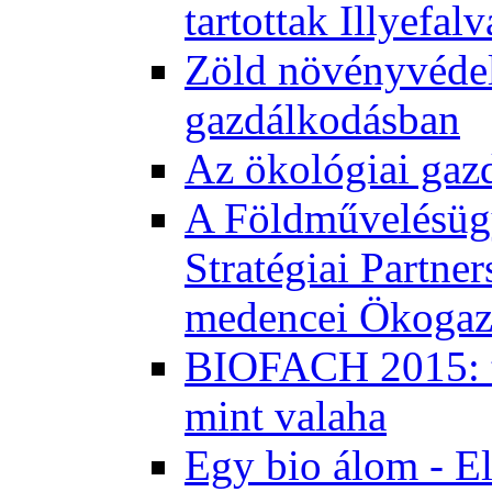
tartottak Illyefal
Zöld növényvédel
gazdálkodásban
Az ökológiai gaz
A Földművelésügy
Stratégiai Partne
medencei Ökogaz
BIOFACH 2015: tö
mint valaha
Egy bio álom - E