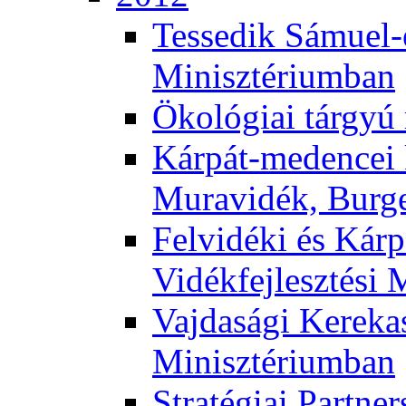
Tessedik Sámuel-e
Minisztériumban
Ökológiai tárgyú
Kárpát-medencei 
Muravidék, Burg
Felvidéki és Kárp
Vidékfejlesztési 
Vajdasági Kerekas
Minisztériumban
Stratégiai Partne