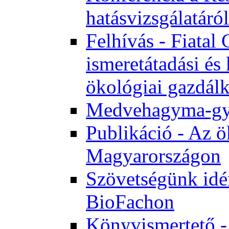
hatásvizsgálatáról
Felhívás - Fiata
ismeretátadási és
ökológiai gazdál
Medvehagyma-gyűj
Publikáció - Az ö
Magyarországon
Szövetségünk idén
BioFachon
Könyvismertető -