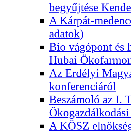
begyűjtése Kende
A Kárpát-medence
adatok)
Bio vágópont és 
Hubai Ökofarmo
Az Erdélyi Magyar
konferenciáról
Beszámoló az I. 
Ökogazdálkodási 
A KÖSZ elnökség