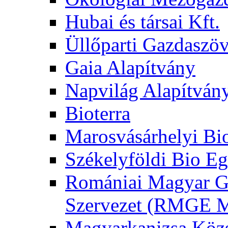
Hubai és társai Kft.
Üllőparti Gazdaszöv
Gaia Alapítvány
Napvilág Alapítván
Bioterra
Marosvásárhelyi Bi
Székelyföldi Bio Eg
Romániai Magyar G
Szervezet (RMGE
Magyarkanizsa Közs