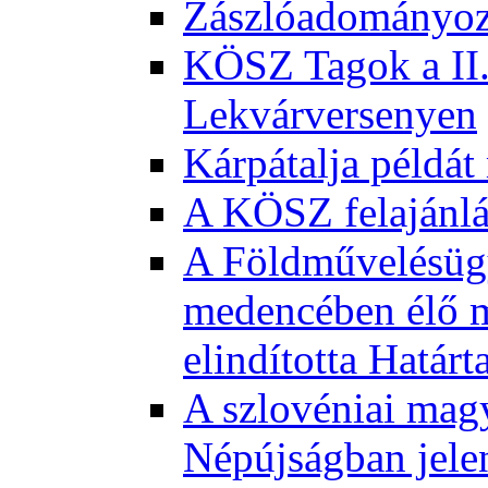
Zászlóadományozá
KÖSZ Tagok a II.
Lekvárversenyen
Kárpátalja példát
A KÖSZ felajánl
A Földművelésügy
medencében élő m
elindította Határ
A szlovéniai magy
Népújságban jele