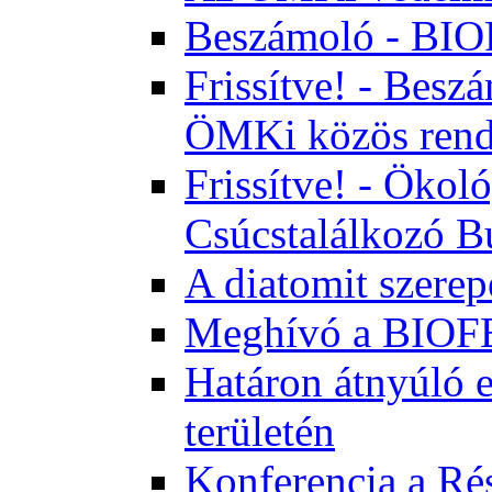
Beszámoló - BI
Frissítve! - Bes
ÖMKi közös rend
Frissítve! - Ökol
Csúcstalálkozó B
A diatomit szerep
Meghívó a BIOFE
Határon átnyúló 
területén
Konferencia a Rés