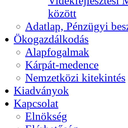
Vidékfejlesztési 
között
Adatlap, Pénzügyi be
Ökogazdálkodás
Alapfogalmak
Kárpát-medence
Nemzetközi kitekintés
Kiadványok
Kapcsolat
Elnökség