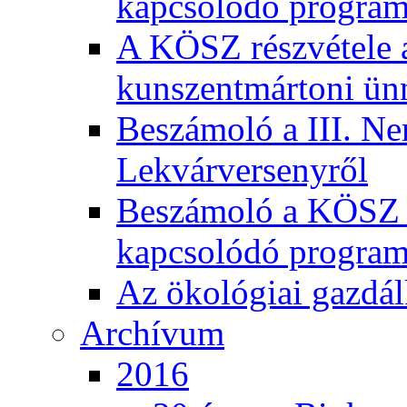
kapcsolódó program
A KÖSZ részvétele
kunszentmártoni ün
Beszámoló a III. Ne
Lekvárversenyről
Beszámoló a KÖSZ 20
kapcsolódó program
Az ökológiai gazdál
Archívum
2016