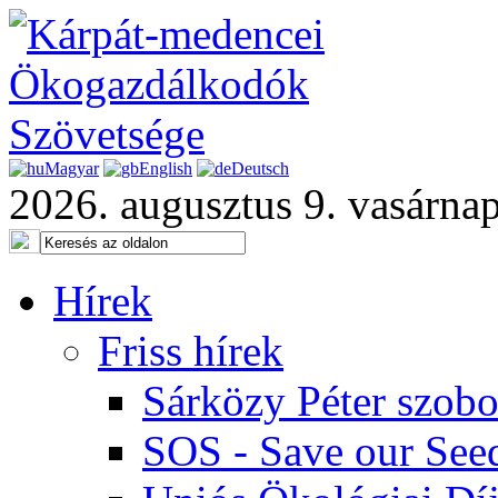
Magyar
English
Deutsch
2026. augusztus 9. vasárna
Hírek
Friss hírek
Sárközy Péter szob
SOS - Save our See