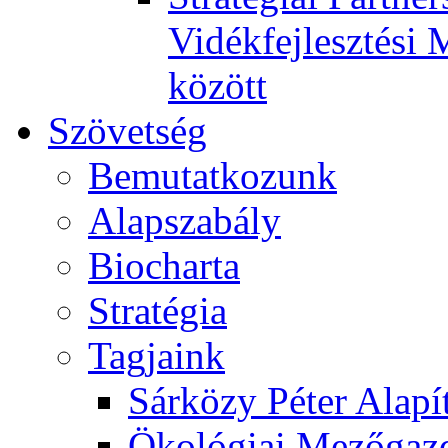
Vidékfejlesztési 
között
Szövetség
Bemutatkozunk
Alapszabály
Biocharta
Stratégia
Tagjaink
Sárközy Péter Alapí
Ökológiai Mezőgazd