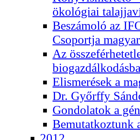
ökológiai talajjav
Beszámoló az IF
Csoportja magyar
Az összeférhetetl
biogazdálkodásb
Elismerések a m
Dr. Győrffy Sánd
Gondolatok a gén
Bemutatkoztunk 
2012