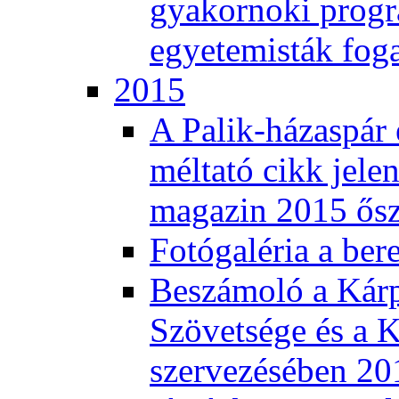
gyakornoki progra
egyetemisták fog
2015
A Palik-házaspár 
méltató cikk jele
magazin 2015 ős
Fotógaléria a ber
Beszámoló a Kár
Szövetsége és a K
szervezésében 201