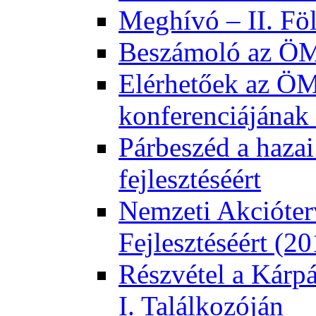
Meghívó – II. Fö
Beszámoló az ÖMK
Elérhetőek az ÖM
konferenciájának 
Párbeszéd a hazai
fejlesztéséért
Nemzeti Akcióter
Fejlesztéséért (2
Részvétel a Kárp
I. Találkozóján