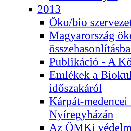
2013
Öko/bio szerveze
Magyarország ök
összehasonlításb
Publikáció - A K
Emlékek a Biokul
időszakáról
Kárpát-medencei 
Nyíregyházán
Az ÖMKi védelm