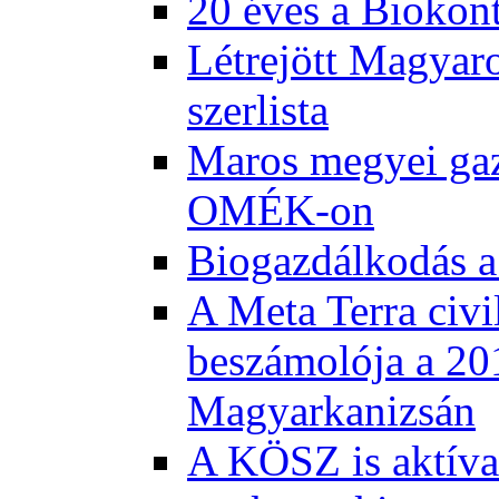
20 éves a Biokont
Létrejött Magyar
szerlista
Maros megyei gaz
OMÉK-on
Biogazdálkodás a
A Meta Terra civi
beszámolója a 20
Magyarkanizsán
A KÖSZ is aktívan