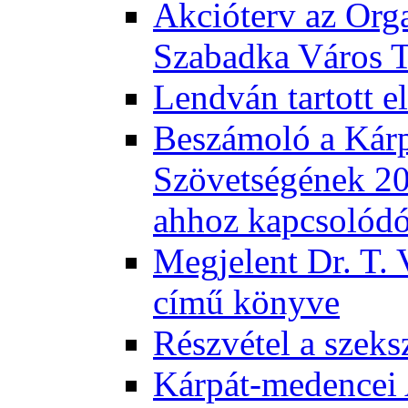
Akcióterv az Orga
Szabadka Város T
Lendván tartott 
Beszámoló a Kár
Szövetségének 201
ahhoz kapcsolód
Megjelent Dr. T. 
című könyve
Részvétel a szeks
Kárpát-medencei 