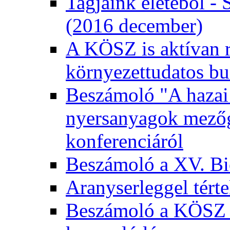
Tagjaink életéből - 
(2016 december)
A KÖSZ is aktívan r
környezettudatos bu
Beszámoló "A hazai 
nyersanyagok mezőga
konferenciáról
Beszámoló a XV. Bio
Aranyserleggel tért
Beszámoló a KÖSZ 2