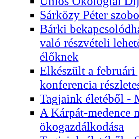
Uniós Ökológiai Dí
Sárközy Péter szob
Bárki bekapcsolódha
való részvételi leh
élőknek
Elkészült a február
konferencia részlete
Tagjaink életéből - 
A Kárpát-medence m
ökogazdálkodása