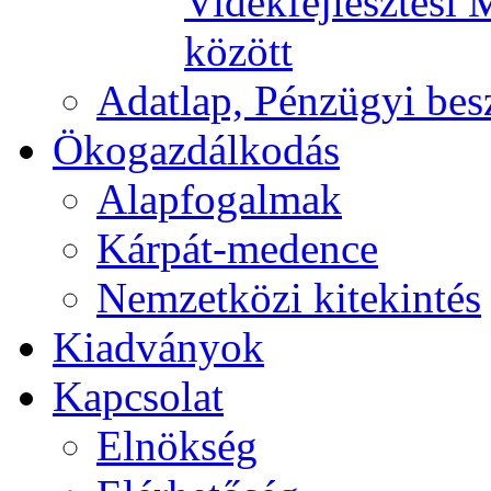
Vidékfejlesztési 
között
Adatlap, Pénzügyi be
Ökogazdálkodás
Alapfogalmak
Kárpát-medence
Nemzetközi kitekintés
Kiadványok
Kapcsolat
Elnökség