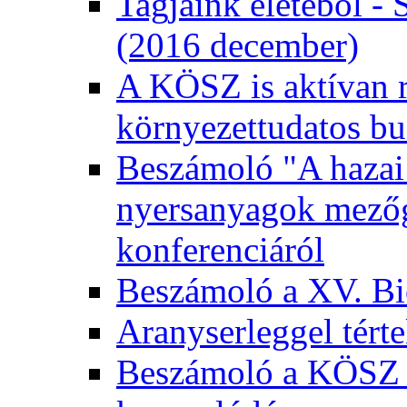
Tagjaink életéből - 
(2016 december)
A KÖSZ is aktívan r
környezettudatos bu
Beszámoló "A hazai 
nyersanyagok mezőga
konferenciáról
Beszámoló a XV. Bio
Aranyserleggel tért
Beszámoló a KÖSZ 2