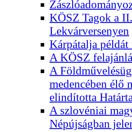
Zászlóadományozá
KÖSZ Tagok a II.
Lekvárversenyen
Kárpátalja példát
A KÖSZ felajánl
A Földművelésügy
medencében élő m
elindította Határ
A szlovéniai magy
Népújságban jele