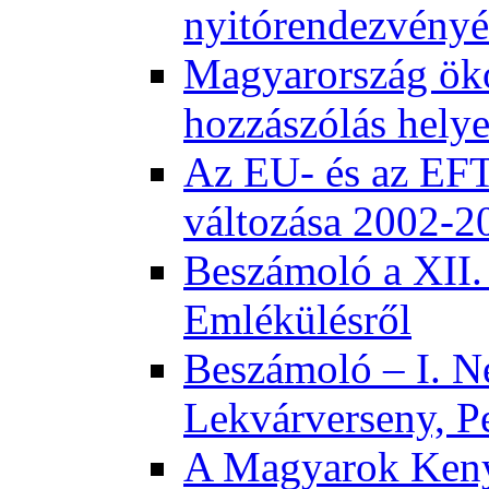
nyitórendezvény
Magyarország öko
hozzászólás helye
Az EU- és az EFT
változása 2002-2
Beszámoló a XII.
Emlékülésről
Beszámoló – I. N
Lekvárverseny, P
A Magyarok Keny