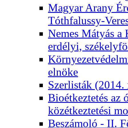
Magyar Arany Érd
Tóthfalussy-Vere
Nemes Mátyás a 
erdélyi, székelyf
Környezetvédelmi
elnöke
Szerlisták (2014.
Bioétkeztetés az 
közétkeztetési mo
Beszámoló - II. 