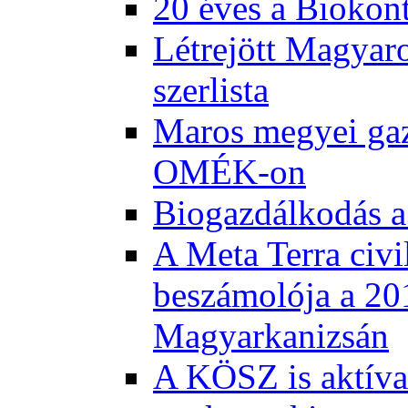
20 éves a Biokont
Létrejött Magyar
szerlista
Maros megyei gaz
OMÉK-on
Biogazdálkodás a
A Meta Terra civi
beszámolója a 20
Magyarkanizsán
A KÖSZ is aktívan