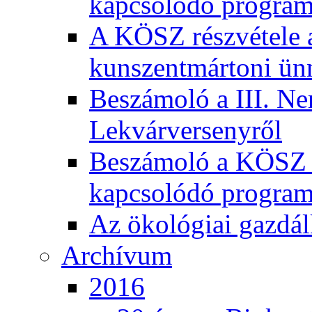
kapcsolódó program
A KÖSZ részvétele
kunszentmártoni ün
Beszámoló a III. Ne
Lekvárversenyről
Beszámoló a KÖSZ 20
kapcsolódó program
Az ökológiai gazdál
Archívum
2016