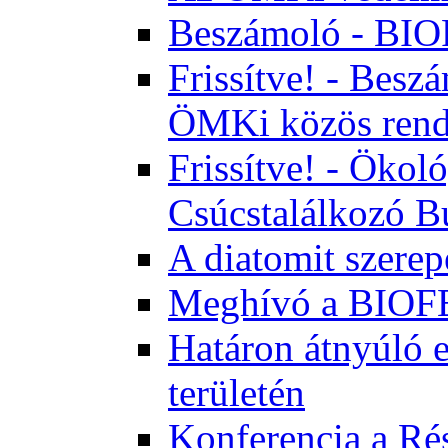
Beszámoló - BI
Frissítve! - Bes
ÖMKi közös rend
Frissítve! - Ökol
Csúcstalálkozó B
A diatomit szerep
Meghívó a BIOFE
Határon átnyúló 
területén
Konferencia a Rés