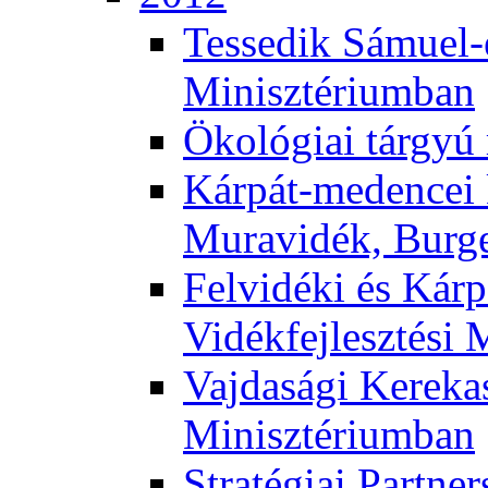
Tessedik Sámuel-e
Minisztériumban
Ökológiai tárgyú
Kárpát-medencei 
Muravidék, Burg
Felvidéki és Kárp
Vidékfejlesztési 
Vajdasági Kerekas
Minisztériumban
Stratégiai Partne