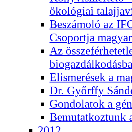
ökológiai talajjav
Beszámoló az IF
Csoportja magyar
Az összeférhetetl
biogazdálkodásb
Elismerések a m
Dr. Győrffy Sánd
Gondolatok a gén
Bemutatkoztunk 
2012