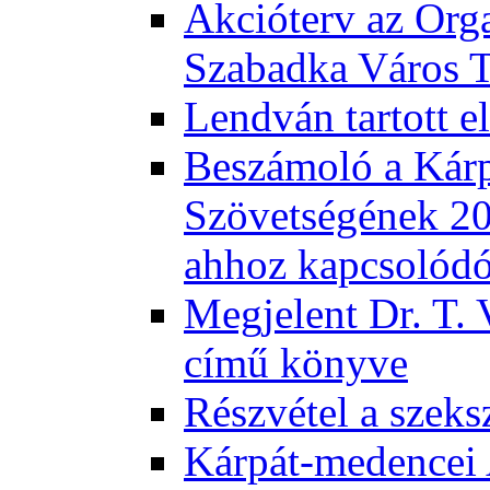
Akcióterv az Orga
Szabadka Város T
Lendván tartott 
Beszámoló a Kár
Szövetségének 201
ahhoz kapcsolód
Megjelent Dr. T. 
című könyve
Részvétel a szeks
Kárpát-medencei 