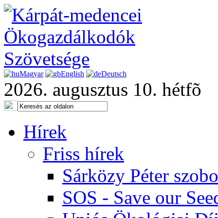
Magyar
English
Deutsch
2026. augusztus 10. hétfõ
Hírek
Friss hírek
Sárközy Péter szob
SOS - Save our See