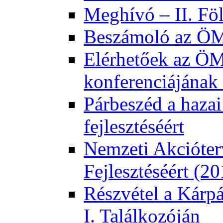
Meghívó – II. Fö
Beszámoló az ÖMK
Elérhetőek az ÖM
konferenciájának 
Párbeszéd a hazai
fejlesztéséért
Nemzeti Akcióter
Fejlesztéséért (2
Részvétel a Kárp
I. Találkozóján