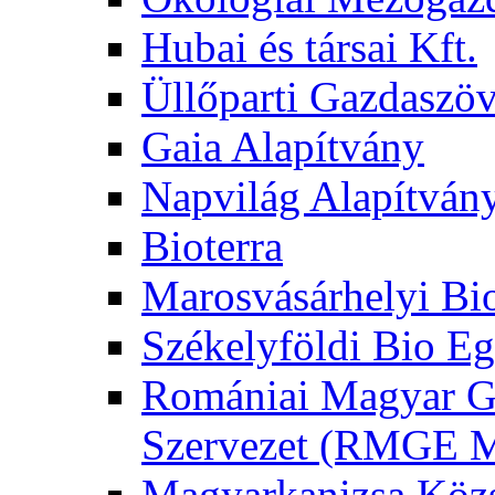
Hubai és társai Kft.
Üllőparti Gazdaszöv
Gaia Alapítvány
Napvilág Alapítván
Bioterra
Marosvásárhelyi Bi
Székelyföldi Bio Eg
Romániai Magyar G
Szervezet (RMGE
Magyarkanizsa Közs