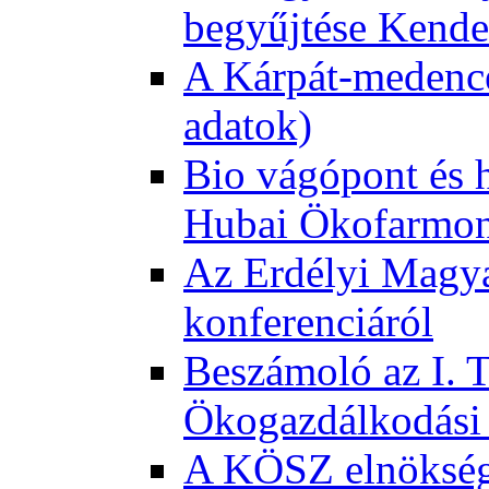
begyűjtése Kende
A Kárpát-medence
adatok)
Bio vágópont és 
Hubai Ökofarmo
Az Erdélyi Magyar
konferenciáról
Beszámoló az I. 
Ökogazdálkodási 
A KÖSZ elnökség