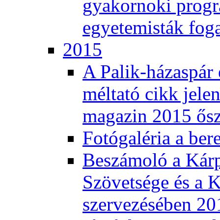
gyakornoki progra
egyetemisták fog
2015
A Palik-házaspár 
méltató cikk jele
magazin 2015 ős
Fotógaléria a ber
Beszámoló a Kár
Szövetsége és a K
szervezésében 201