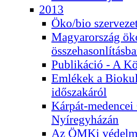
2013
Öko/bio szerveze
Magyarország ök
összehasonlításb
Publikáció - A K
Emlékek a Biokul
időszakáról
Kárpát-medencei 
Nyíregyházán
Az ÖMKi védelm