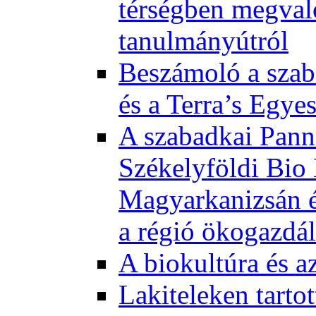
térségben megval
tanulmányútról
Beszámoló a szab
és a Terra’s Egye
A szabadkai Pann
Székelyföldi Bio
Magyarkanizsán és
a régió ökogazdá
A biokultúra és a
Lakiteleken tart