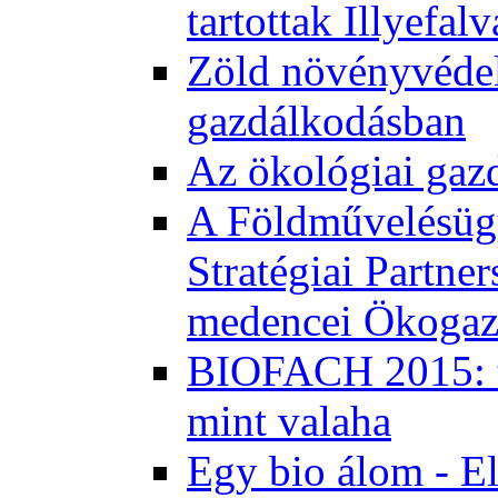
tartottak Illyefal
Zöld növényvédel
gazdálkodásban
Az ökológiai gaz
A Földművelésügy
Stratégiai Partne
medencei Ökogaz
BIOFACH 2015: tö
mint valaha
Egy bio álom - E