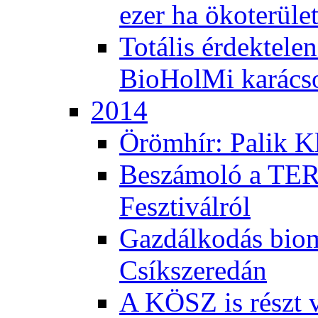
ezer ha ökoterüle
Totális érdektele
BioHolMi karács
2014
Örömhír: Palik Kl
Beszámoló a TER
Fesztiválról
Gazdálkodás bio
Csíkszeredán
A KÖSZ is részt v