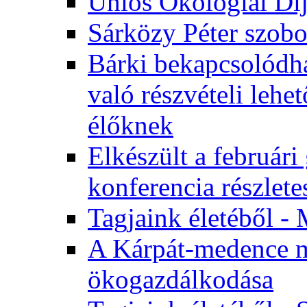
Uniós Ökológiai Dí
Sárközy Péter szob
Bárki bekapcsolódha
való részvételi leh
élőknek
Elkészült a február
konferencia részlete
Tagjaink életéből - 
A Kárpát-medence m
ökogazdálkodása