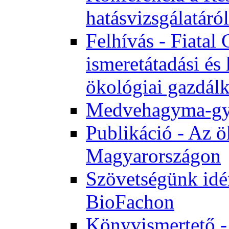
hatásvizsgálatáról
Felhívás - Fiata
ismeretátadási és
ökológiai gazdál
Medvehagyma-gyűj
Publikáció - Az ö
Magyarországon
Szövetségünk idén
BioFachon
Könyvismertető -