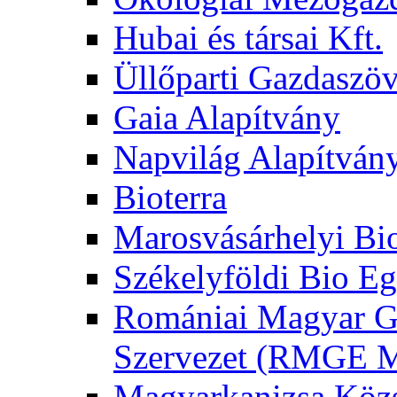
Hubai és társai Kft.
Üllőparti Gazdaszöv
Gaia Alapítvány
Napvilág Alapítván
Bioterra
Marosvásárhelyi Bi
Székelyföldi Bio Eg
Romániai Magyar G
Szervezet (RMGE
Magyarkanizsa Közs