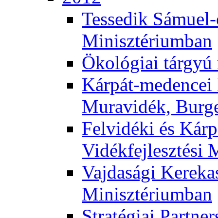
Tessedik Sámuel-e
Minisztériumban
Ökológiai tárgyú
Kárpát-medencei 
Muravidék, Burg
Felvidéki és Kárp
Vidékfejlesztési 
Vajdasági Kerekas
Minisztériumban
Stratégiai Partne