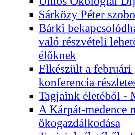
Uniós Ökológiai Dí
Sárközy Péter szob
Bárki bekapcsolódha
való részvételi leh
élőknek
Elkészült a február
konferencia részlete
Tagjaink életéből - 
A Kárpát-medence m
ökogazdálkodása