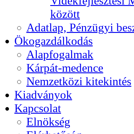
Vidékfejlesztési 
között
Adatlap, Pénzügyi be
Ökogazdálkodás
Alapfogalmak
Kárpát-medence
Nemzetközi kitekintés
Kiadványok
Kapcsolat
Elnökség