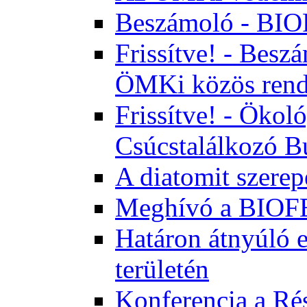
Beszámoló - BI
Frissítve! - Bes
ÖMKi közös rend
Frissítve! - Ökol
Csúcstalálkozó B
A diatomit szerep
Meghívó a BIOFE
Határon átnyúló 
területén
Konferencia a Rés