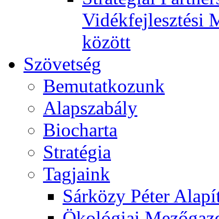
Vidékfejlesztési 
között
Szövetség
Bemutatkozunk
Alapszabály
Biocharta
Stratégia
Tagjaink
Sárközy Péter Alapí
Ökológiai Mezőgazd