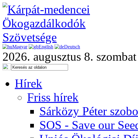
Magyar
English
Deutsch
2026. augusztus 8. szombat
Hírek
Friss hírek
Sárközy Péter szob
SOS - Save our See