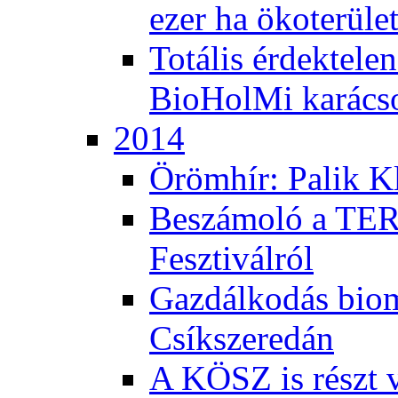
ezer ha ökoterüle
Totális érdektele
BioHolMi karács
2014
Örömhír: Palik Kl
Beszámoló a TER
Fesztiválról
Gazdálkodás bio
Csíkszeredán
A KÖSZ is részt v