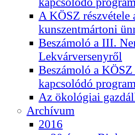
kapcsolódó program
A KÖSZ részvétele
kunszentmártoni ün
Beszámoló a III. Ne
Lekvárversenyről
Beszámoló a KÖSZ 20
kapcsolódó program
Az ökológiai gazdál
Archívum
2016