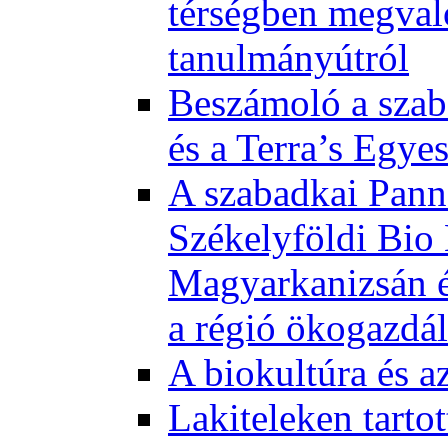
térségben megval
tanulmányútról
Beszámoló a szab
és a Terra’s Egye
A szabadkai Pann
Székelyföldi Bio
Magyarkanizsán és
a régió ökogazdá
A biokultúra és a
Lakiteleken tart