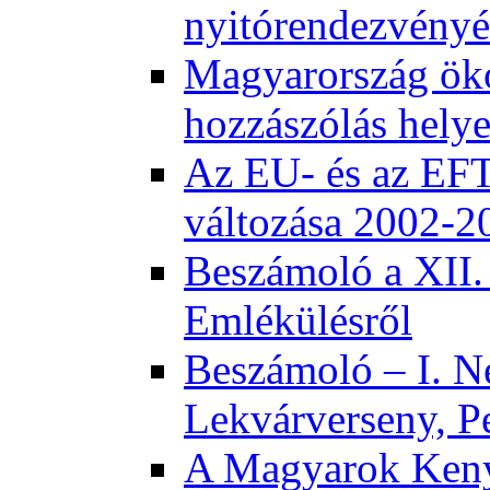
nyitórendezvény
Magyarország öko
hozzászólás helye
Az EU- és az EFT
változása 2002-2
Beszámoló a XII.
Emlékülésről
Beszámoló – I. N
Lekvárverseny, P
A Magyarok Keny