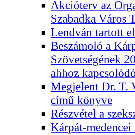
Akcióterv az Orga
Szabadka Város T
Lendván tartott 
Beszámoló a Kár
Szövetségének 201
ahhoz kapcsolód
Megjelent Dr. T. 
című könyve
Részvétel a szeks
Kárpát-medencei 