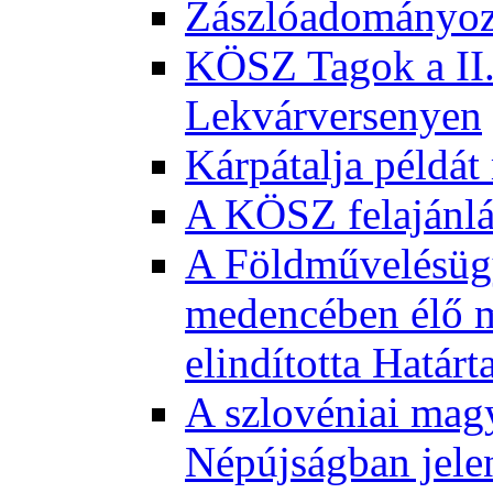
Zászlóadományozá
KÖSZ Tagok a II.
Lekvárversenyen
Kárpátalja példát
A KÖSZ felajánl
A Földművelésügy
medencében élő m
elindította Határ
A szlovéniai magy
Népújságban jele