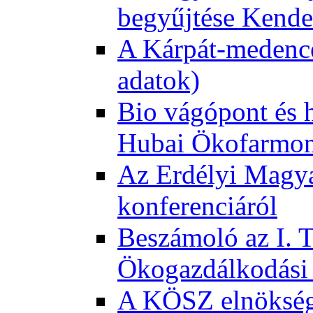
begyűjtése Kende
A Kárpát-medence
adatok)
Bio vágópont és 
Hubai Ökofarmo
Az Erdélyi Magyar
konferenciáról
Beszámoló az I. 
Ökogazdálkodási 
A KÖSZ elnökség