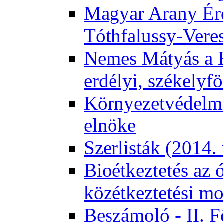
Magyar Arany Érd
Tóthfalussy-Vere
Nemes Mátyás a 
erdélyi, székelyf
Környezetvédelmi
elnöke
Szerlisták (2014.
Bioétkeztetés az 
közétkeztetési mo
Beszámoló - II. 