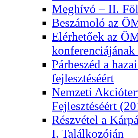
Meghívó – II. Fö
Beszámoló az ÖMK
Elérhetőek az ÖM
konferenciájának 
Párbeszéd a hazai
fejlesztéséért
Nemzeti Akcióter
Fejlesztéséért (2
Részvétel a Kárp
I. Találkozóján