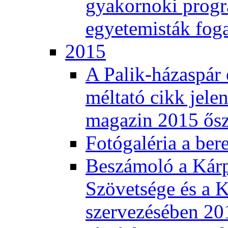
gyakornoki progra
egyetemisták fog
2015
A Palik-házaspár 
méltató cikk jele
magazin 2015 ős
Fotógaléria a ber
Beszámoló a Kár
Szövetsége és a K
szervezésében 201