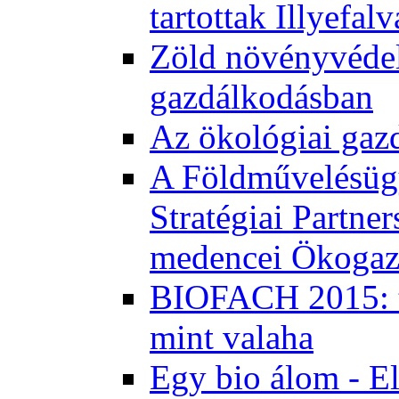
tartottak Illyefal
Zöld növényvédel
gazdálkodásban
Az ökológiai gaz
A Földművelésügy
Stratégiai Partne
medencei Ökogaz
BIOFACH 2015: tö
mint valaha
Egy bio álom - E