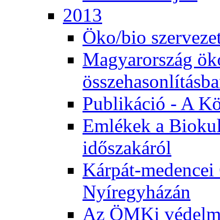
2013
Öko/bio szerveze
Magyarország ök
összehasonlításb
Publikáció - A K
Emlékek a Biokul
időszakáról
Kárpát-medencei 
Nyíregyházán
Az ÖMKi védelm