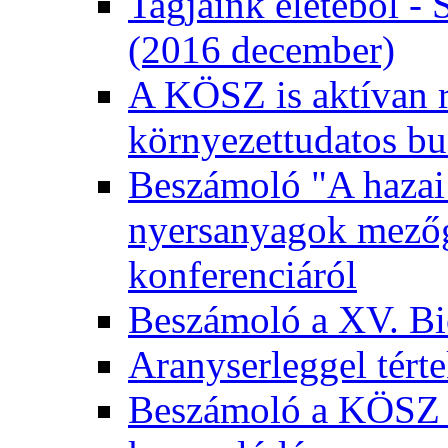
Tagjaink életéből - 
(2016 december)
A KÖSZ is aktívan r
környezettudatos bu
Beszámoló "A hazai 
nyersanyagok mezőga
konferenciáról
Beszámoló a XV. Bio
Aranyserleggel tért
Beszámoló a KÖSZ 2