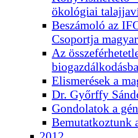
ökológiai talajjav
Beszámoló az IF
Csoportja magyar
Az összeférhetetl
biogazdálkodásb
Elismerések a m
Dr. Győrffy Sánd
Gondolatok a gén
Bemutatkoztunk 
2012