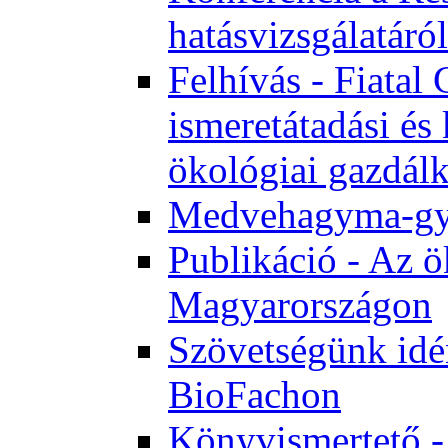
hatásvizsgálatáról
Felhívás - Fiata
ismeretátadási és
ökológiai gazdál
Medvehagyma-gyűj
Publikáció - Az ö
Magyarországon
Szövetségünk idén
BioFachon
Könyvismertető -