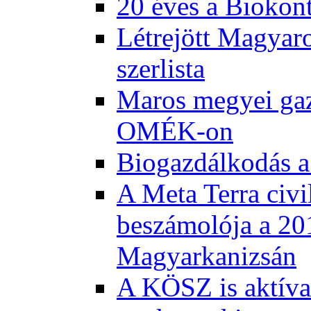
20 éves a Biokont
Létrejött Magyar
szerlista
Maros megyei gaz
OMÉK-on
Biogazdálkodás a
A Meta Terra civi
beszámolója a 20
Magyarkanizsán
A KÖSZ is aktívan