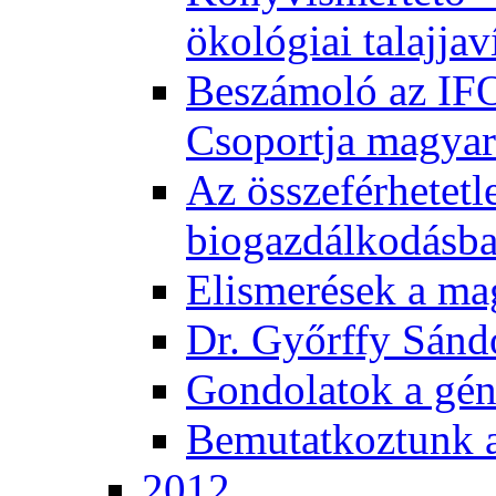
ökológiai talajjav
Beszámoló az IF
Csoportja magyar
Az összeférhetetl
biogazdálkodásb
Elismerések a m
Dr. Győrffy Sánd
Gondolatok a gén
Bemutatkoztunk 
2012