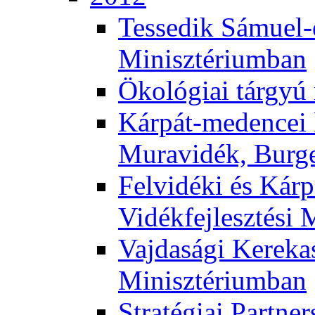
Tessedik Sámuel-e
Minisztériumban
Ökológiai tárgyú
Kárpát-medencei 
Muravidék, Burg
Felvidéki és Kárp
Vidékfejlesztési 
Vajdasági Kerekas
Minisztériumban
Stratégiai Partne