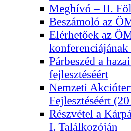
Meghívó – II. Fö
Beszámoló az ÖMK
Elérhetőek az ÖM
konferenciájának 
Párbeszéd a hazai
fejlesztéséért
Nemzeti Akcióter
Fejlesztéséért (2
Részvétel a Kárp
I. Találkozóján