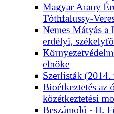
Magyar Arany Érd
Tóthfalussy-Vere
Nemes Mátyás a 
erdélyi, székelyf
Környezetvédelmi
elnöke
Szerlisták (2014.
Bioétkeztetés az 
közétkeztetési mo
Beszámoló - II. 