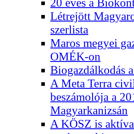
20 éves a Biokont
Létrejött Magyar
szerlista
Maros megyei gaz
OMÉK-on
Biogazdálkodás a
A Meta Terra civi
beszámolója a 20
Magyarkanizsán
A KÖSZ is aktívan