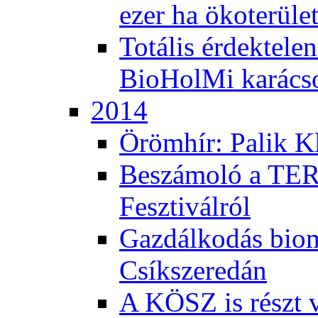
ezer ha ökoterüle
Totális érdektele
BioHolMi karács
2014
Örömhír: Palik Kl
Beszámoló a TER
Fesztiválról
Gazdálkodás bio
Csíkszeredán
A KÖSZ is részt v