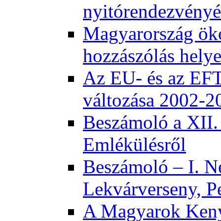
nyitórendezvény
Magyarország öko
hozzászólás helye
Az EU- és az EFT
változása 2002-2
Beszámoló a XII.
Emlékülésről
Beszámoló – I. N
Lekvárverseny, P
A Magyarok Keny