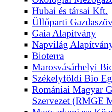
Hubai és társai Kft.
Üllőparti Gazdaszöv
Gaia Alapítvány
Napvilág Alapítván
Bioterra
Marosvásárhelyi Bi
Székelyföldi Bio Eg
Romániai Magyar G
Szervezet (RMGE
Magyarkanizsa Közs