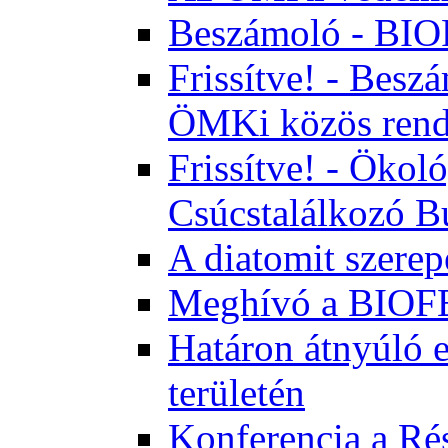
Beszámoló - BI
Frissítve! - Bes
ÖMKi közös rend
Frissítve! - Ökol
Csúcstalálkozó B
A diatomit szerep
Meghívó a BIOFE
Határon átnyúló 
területén
Konferencia a Rés