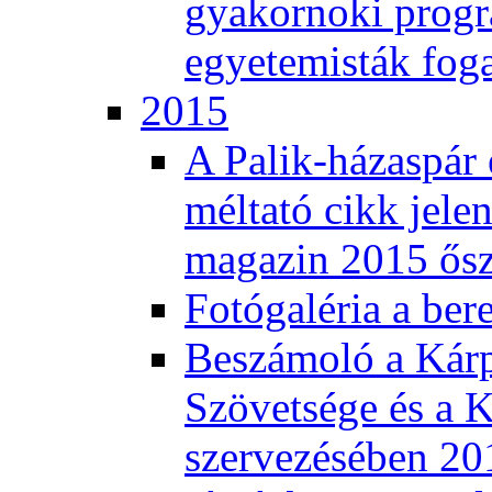
gyakornoki progra
egyetemisták fog
2015
A Palik-házaspár 
méltató cikk jele
magazin 2015 ős
Fotógaléria a ber
Beszámoló a Kár
Szövetsége és a K
szervezésében 201