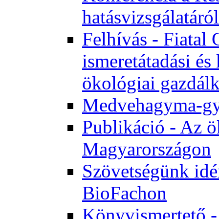
hatásvizsgálatáról
Felhívás - Fiata
ismeretátadási és
ökológiai gazdál
Medvehagyma-gyűj
Publikáció - Az ö
Magyarországon
Szövetségünk idén
BioFachon
Könyvismertető -