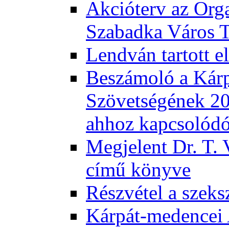
Akcióterv az Orga
Szabadka Város T
Lendván tartott 
Beszámoló a Kár
Szövetségének 201
ahhoz kapcsolód
Megjelent Dr. T. 
című könyve
Részvétel a szeks
Kárpát-medencei 