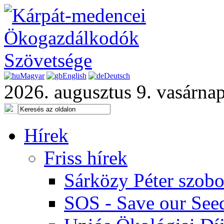
Magyar
English
Deutsch
2026. augusztus 9. vasárna
Hírek
Friss hírek
Sárközy Péter szob
SOS - Save our See