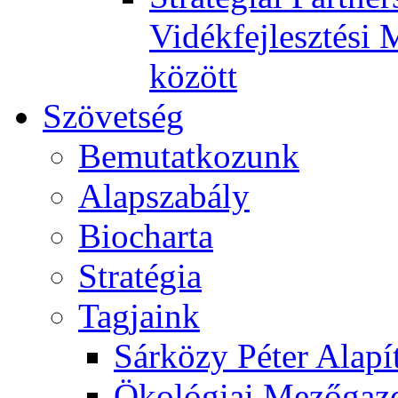
Vidékfejlesztési 
között
Szövetség
Bemutatkozunk
Alapszabály
Biocharta
Stratégia
Tagjaink
Sárközy Péter Alapí
Ökológiai Mezőgazd