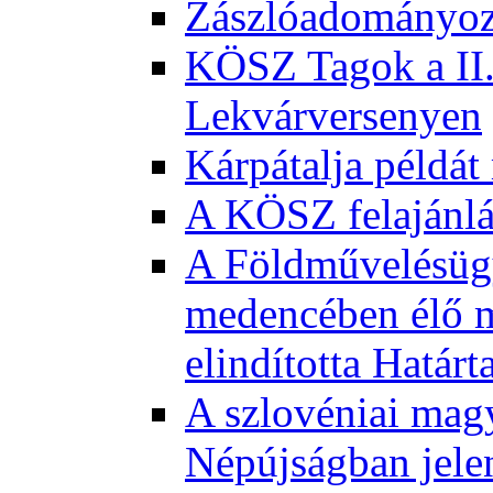
Zászlóadományozá
KÖSZ Tagok a II.
Lekvárversenyen
Kárpátalja példát
A KÖSZ felajánl
A Földművelésügy
medencében élő m
elindította Határ
A szlovéniai magy
Népújságban jele