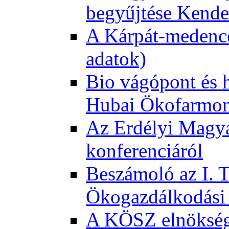
begyűjtése Kende
A Kárpát-medence
adatok)
Bio vágópont és 
Hubai Ökofarmo
Az Erdélyi Magyar
konferenciáról
Beszámoló az I. 
Ökogazdálkodási 
A KÖSZ elnökség