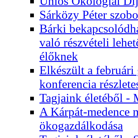
Uniós Ökológiai Dí
Sárközy Péter szob
Bárki bekapcsolódha
való részvételi leh
élőknek
Elkészült a február
konferencia részlete
Tagjaink életéből - 
A Kárpát-medence m
ökogazdálkodása