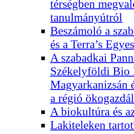
térségben megval
tanulmányútról
Beszámoló a szab
és a Terra’s Egye
A szabadkai Pann
Székelyföldi Bio
Magyarkanizsán és
a régió ökogazdá
A biokultúra és a
Lakiteleken tart