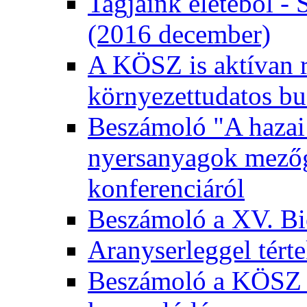
Tagjaink életéből - 
(2016 december)
A KÖSZ is aktívan r
környezettudatos bu
Beszámoló "A hazai 
nyersanyagok mezőga
konferenciáról
Beszámoló a XV. Bio
Aranyserleggel tért
Beszámoló a KÖSZ 2