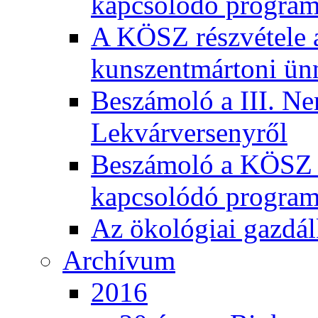
kapcsolódó program
A KÖSZ részvétele
kunszentmártoni ün
Beszámoló a III. Ne
Lekvárversenyről
Beszámoló a KÖSZ 20
kapcsolódó program
Az ökológiai gazdál
Archívum
2016