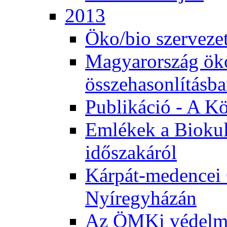
2013
Öko/bio szerveze
Magyarország ök
összehasonlításb
Publikáció - A K
Emlékek a Biokul
időszakáról
Kárpát-medencei 
Nyíregyházán
Az ÖMKi védelm