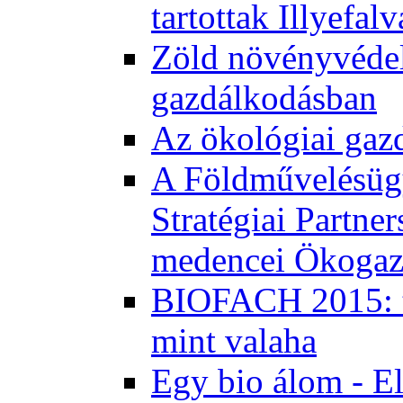
tartottak Illyefal
Zöld növényvédel
gazdálkodásban
Az ökológiai gaz
A Földművelésügy
Stratégiai Partne
medencei Ökogaz
BIOFACH 2015: tö
mint valaha
Egy bio álom - E