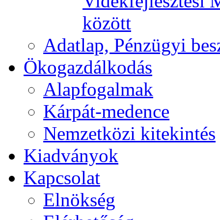
Vidékfejlesztési 
között
Adatlap, Pénzügyi be
Ökogazdálkodás
Alapfogalmak
Kárpát-medence
Nemzetközi kitekintés
Kiadványok
Kapcsolat
Elnökség