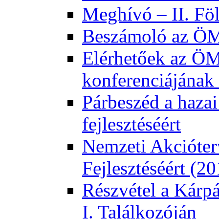
Meghívó – II. Fö
Beszámoló az ÖMK
Elérhetőek az ÖM
konferenciájának 
Párbeszéd a hazai
fejlesztéséért
Nemzeti Akcióter
Fejlesztéséért (2
Részvétel a Kárp
I. Találkozóján