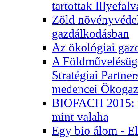
tartottak Illyefal
Zöld növényvédel
gazdálkodásban
Az ökológiai gaz
A Földművelésügy
Stratégiai Partne
medencei Ökogaz
BIOFACH 2015: tö
mint valaha
Egy bio álom - E