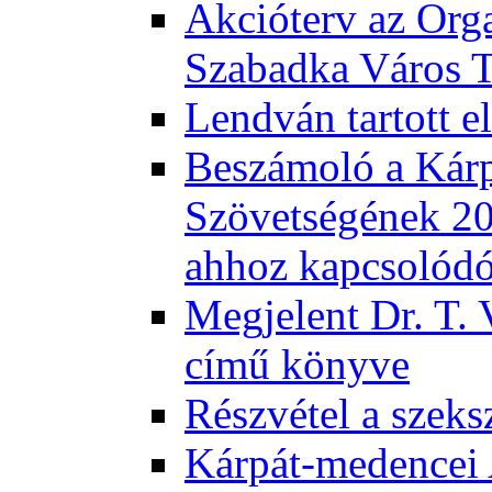
Akcióterv az Orga
Szabadka Város T
Lendván tartott 
Beszámoló a Kár
Szövetségének 201
ahhoz kapcsolód
Megjelent Dr. T. 
című könyve
Részvétel a szeks
Kárpát-medencei 