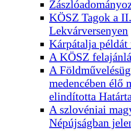
Zászlóadományozá
KÖSZ Tagok a II.
Lekvárversenyen
Kárpátalja példát
A KÖSZ felajánl
A Földművelésügy
medencében élő m
elindította Határ
A szlovéniai magy
Népújságban jele