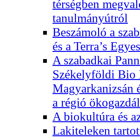
térségben megval
tanulmányútról
Beszámoló a szab
és a Terra’s Egye
A szabadkai Pann
Székelyföldi Bio
Magyarkanizsán és
a régió ökogazdá
A biokultúra és a
Lakiteleken tart