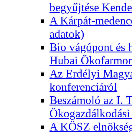
begyűjtése Kende
A Kárpát-medence
adatok)
Bio vágópont és 
Hubai Ökofarmo
Az Erdélyi Magyar
konferenciáról
Beszámoló az I. 
Ökogazdálkodási 
A KÖSZ elnökség