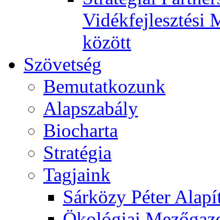
Vidékfejlesztési 
között
Szövetség
Bemutatkozunk
Alapszabály
Biocharta
Stratégia
Tagjaink
Sárközy Péter Alapí
Ökológiai Mezőgazd