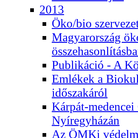
2013
Öko/bio szerveze
Magyarország ök
összehasonlításb
Publikáció - A K
Emlékek a Biokul
időszakáról
Kárpát-medencei 
Nyíregyházán
Az ÖMKi védelm