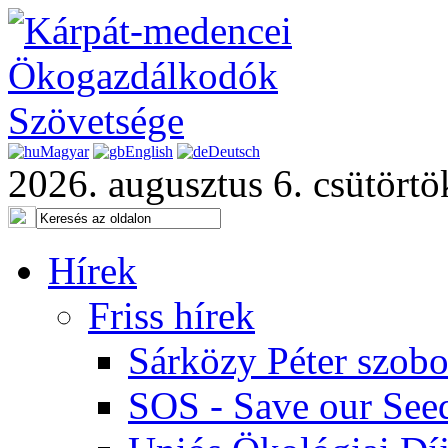
Magyar
English
Deutsch
2026. augusztus 6. csütörtö
Hírek
Friss hírek
Sárközy Péter szob
SOS - Save our See