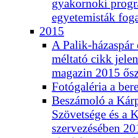
gyakornoki progra
egyetemisták fog
2015
A Palik-házaspár 
méltató cikk jele
magazin 2015 ős
Fotógaléria a ber
Beszámoló a Kár
Szövetsége és a K
szervezésében 201