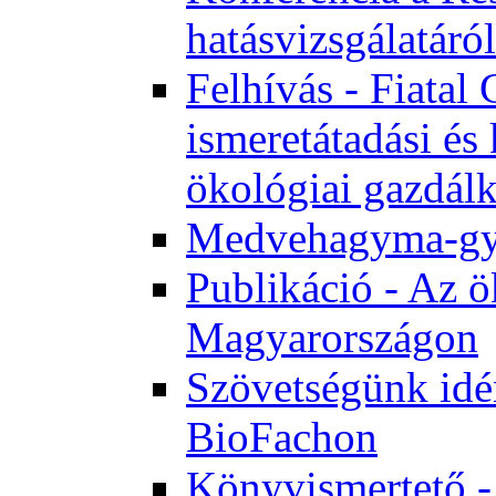
hatásvizsgálatáról
Felhívás - Fiata
ismeretátadási és
ökológiai gazdál
Medvehagyma-gyűj
Publikáció - Az ö
Magyarországon
Szövetségünk idén
BioFachon
Könyvismertető -