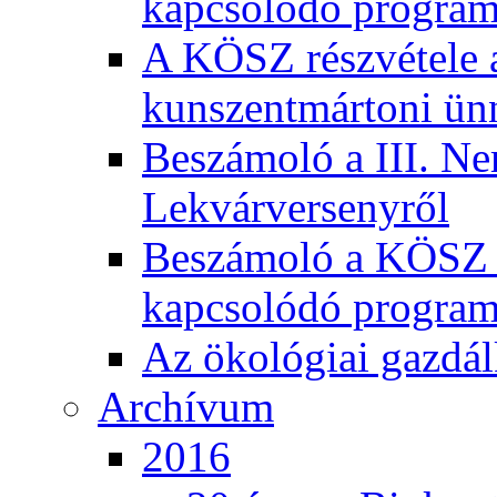
kapcsolódó program
A KÖSZ részvétele
kunszentmártoni ün
Beszámoló a III. Ne
Lekvárversenyről
Beszámoló a KÖSZ 20
kapcsolódó program
Az ökológiai gazdál
Archívum
2016