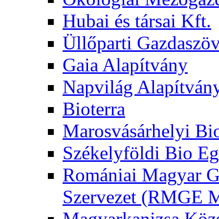
Hubai és társai Kft.
Üllőparti Gazdaszöv
Gaia Alapítvány
Napvilág Alapítván
Bioterra
Marosvásárhelyi Bi
Székelyföldi Bio Eg
Romániai Magyar G
Szervezet (RMGE
Magyarkanizsa Közs