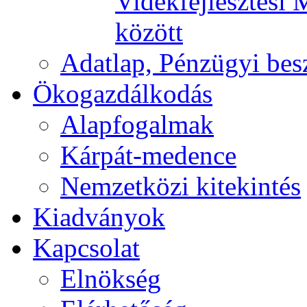
Vidékfejlesztési 
között
Adatlap, Pénzügyi be
Ökogazdálkodás
Alapfogalmak
Kárpát-medence
Nemzetközi kitekintés
Kiadványok
Kapcsolat
Elnökség