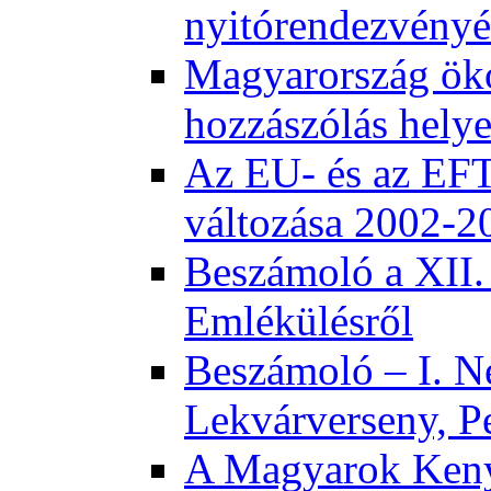
nyitórendezvény
Magyarország öko
hozzászólás helye
Az EU- és az EFT
változása 2002-2
Beszámoló a XII.
Emlékülésről
Beszámoló – I. N
Lekvárverseny, P
A Magyarok Keny