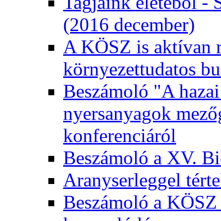
Tagjaink életéből - 
(2016 december)
A KÖSZ is aktívan r
környezettudatos bu
Beszámoló "A hazai 
nyersanyagok mezőga
konferenciáról
Beszámoló a XV. Bio
Aranyserleggel tért
Beszámoló a KÖSZ 2