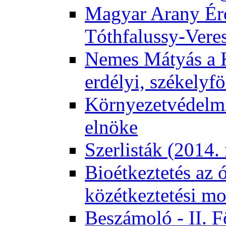
Magyar Arany Érd
Tóthfalussy-Vere
Nemes Mátyás a 
erdélyi, székelyf
Környezetvédelmi
elnöke
Szerlisták (2014.
Bioétkeztetés az 
közétkeztetési mo
Beszámoló - II. 