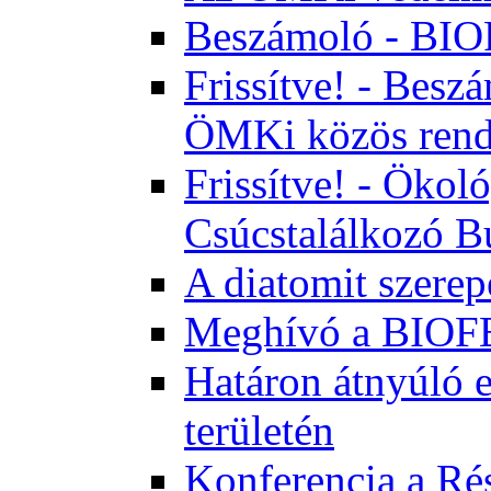
Beszámoló - BI
Frissítve! - Bes
ÖMKi közös rend
Frissítve! - Ökol
Csúcstalálkozó B
A diatomit szerep
Meghívó a BIOFE
Határon átnyúló 
területén
Konferencia a Rés