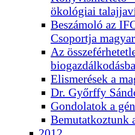
ökológiai talajjav
Beszámoló az IF
Csoportja magyar
Az összeférhetetl
biogazdálkodásb
Elismerések a m
Dr. Győrffy Sánd
Gondolatok a gén
Bemutatkoztunk 
2012