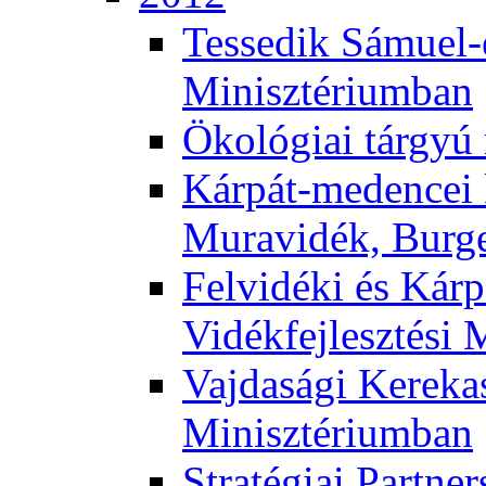
Tessedik Sámuel-e
Minisztériumban
Ökológiai tárgyú
Kárpát-medencei 
Muravidék, Burg
Felvidéki és Kárp
Vidékfejlesztési 
Vajdasági Kerekas
Minisztériumban
Stratégiai Partne