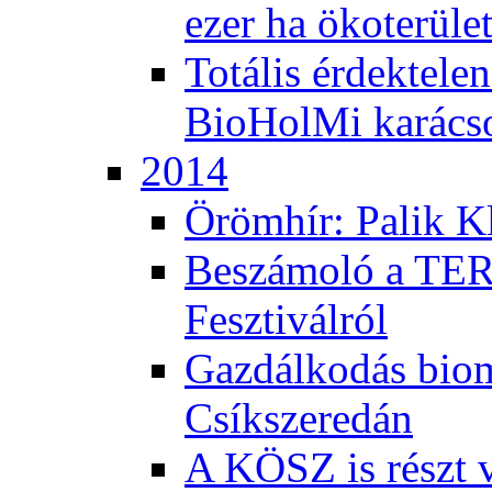
ezer ha ökoterüle
Totális érdektele
BioHolMi karács
2014
Örömhír: Palik Kl
Beszámoló a TER
Fesztiválról
Gazdálkodás bio
Csíkszeredán
A KÖSZ is részt v