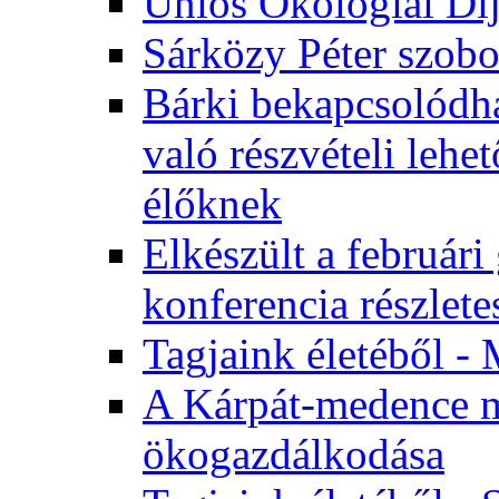
Uniós Ökológiai Dí
Sárközy Péter szob
Bárki bekapcsolódha
való részvételi leh
élőknek
Elkészült a február
konferencia részlete
Tagjaink életéből - 
A Kárpát-medence m
ökogazdálkodása