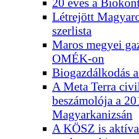
20 éves a Biokont
Létrejött Magyar
szerlista
Maros megyei gaz
OMÉK-on
Biogazdálkodás a
A Meta Terra civi
beszámolója a 20
Magyarkanizsán
A KÖSZ is aktívan