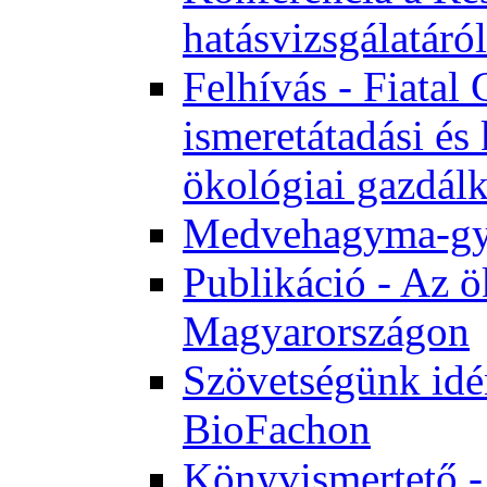
hatásvizsgálatáról
Felhívás - Fiata
ismeretátadási és
ökológiai gazdál
Medvehagyma-gyűj
Publikáció - Az ö
Magyarországon
Szövetségünk idén
BioFachon
Könyvismertető -