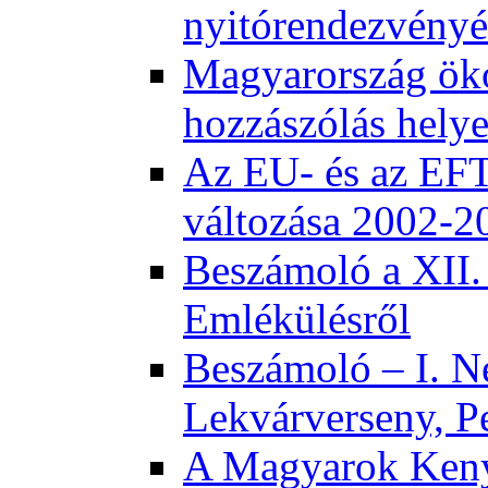
nyitórendezvény
Magyarország öko
hozzászólás helye
Az EU- és az EFT
változása 2002-2
Beszámoló a XII.
Emlékülésről
Beszámoló – I. N
Lekvárverseny, P
A Magyarok Keny