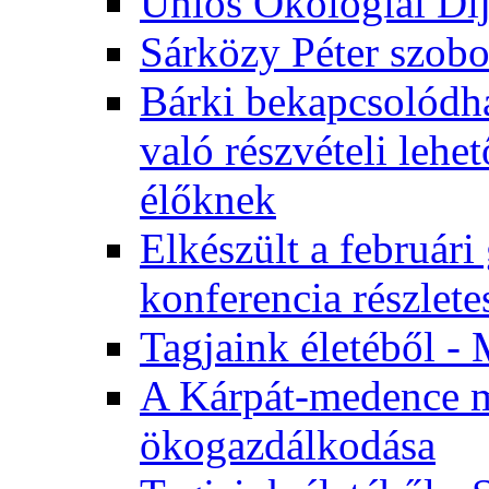
Uniós Ökológiai Dí
Sárközy Péter szob
Bárki bekapcsolódha
való részvételi leh
élőknek
Elkészült a február
konferencia részlete
Tagjaink életéből - 
A Kárpát-medence m
ökogazdálkodása