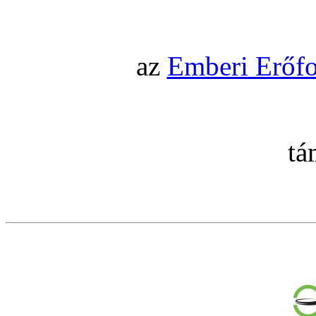
az
Emberi Erőfo
tá