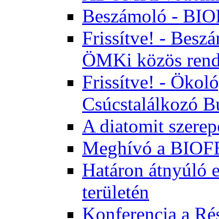
Beszámoló - BI
Frissítve! - Bes
ÖMKi közös rend
Frissítve! - Ökol
Csúcstalálkozó B
A diatomit szerep
Meghívó a BIOFE
Határon átnyúló 
területén
Konferencia a Rés