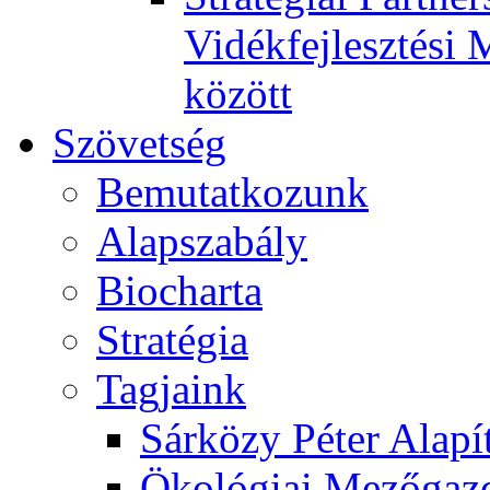
Vidékfejlesztési 
között
Szövetség
Bemutatkozunk
Alapszabály
Biocharta
Stratégia
Tagjaink
Sárközy Péter Alapí
Ökológiai Mezőgazd