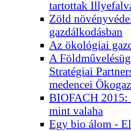
tartottak Illyefal
Zöld növényvédel
gazdálkodásban
Az ökológiai gaz
A Földművelésügy
Stratégiai Partne
medencei Ökogaz
BIOFACH 2015: tö
mint valaha
Egy bio álom - E