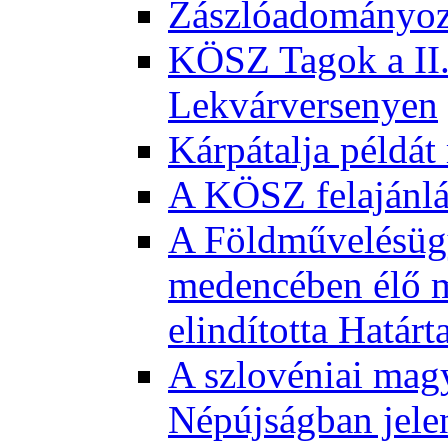
Zászlóadományozá
KÖSZ Tagok a II.
Lekvárversenyen
Kárpátalja példát
A KÖSZ felajánl
A Földművelésügy
medencében élő m
elindította Határ
A szlovéniai magy
Népújságban jele