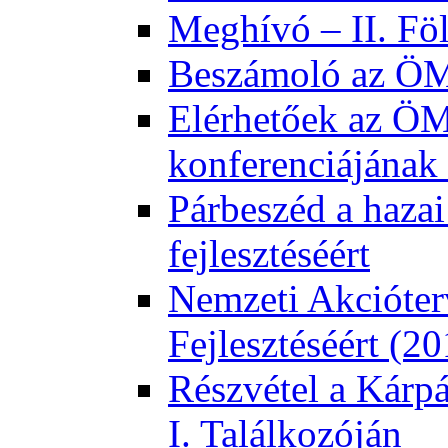
Meghívó – II. Fö
Beszámoló az ÖMK
Elérhetőek az ÖM
konferenciájának 
Párbeszéd a hazai
fejlesztéséért
Nemzeti Akcióter
Fejlesztéséért (2
Részvétel a Kárp
I. Találkozóján