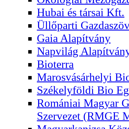
Hubai és társai Kft.
Üllőparti Gazdaszöv
Gaia Alapítvány
Napvilág Alapítván
Bioterra
Marosvásárhelyi Bi
Székelyföldi Bio Eg
Romániai Magyar G
Szervezet (RMGE
Magyarkanizsa Közs