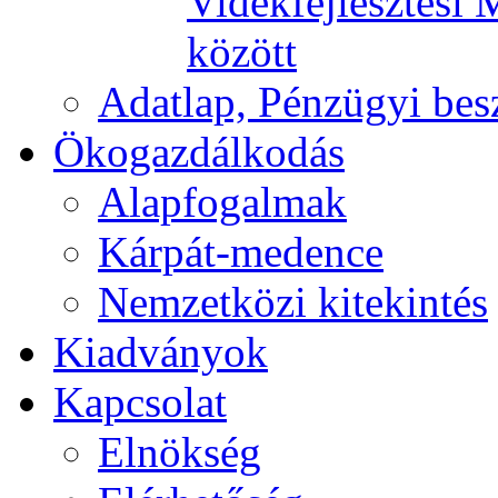
Vidékfejlesztési 
között
Adatlap, Pénzügyi be
Ökogazdálkodás
Alapfogalmak
Kárpát-medence
Nemzetközi kitekintés
Kiadványok
Kapcsolat
Elnökség