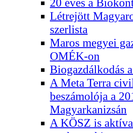
20 éves a Biokont
Létrejött Magyar
szerlista
Maros megyei gaz
OMÉK-on
Biogazdálkodás a
A Meta Terra civi
beszámolója a 20
Magyarkanizsán
A KÖSZ is aktívan