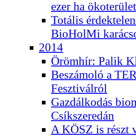
ezer ha ökoterüle
Totális érdektele
BioHolMi karács
2014
Örömhír: Palik Kl
Beszámoló a TER
Fesztiválról
Gazdálkodás bio
Csíkszeredán
A KÖSZ is részt v