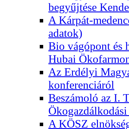
begyűjtése Kende
A Kárpát-medence
adatok)
Bio vágópont és 
Hubai Ökofarmo
Az Erdélyi Magyar
konferenciáról
Beszámoló az I. 
Ökogazdálkodási 
A KÖSZ elnökség