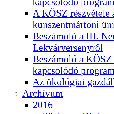
kapcsolódó program
A KÖSZ részvétele
kunszentmártoni ün
Beszámoló a III. Ne
Lekvárversenyről
Beszámoló a KÖSZ 20
kapcsolódó program
Az ökológiai gazdál
Archívum
2016