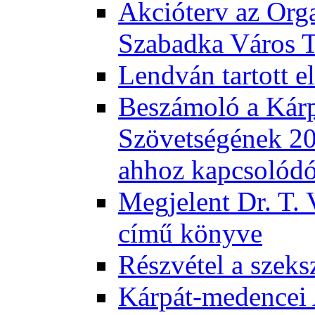
Akcióterv az Orga
Szabadka Város T
Lendván tartott 
Beszámoló a Kár
Szövetségének 201
ahhoz kapcsolód
Megjelent Dr. T. 
című könyve
Részvétel a szeks
Kárpát-medencei 