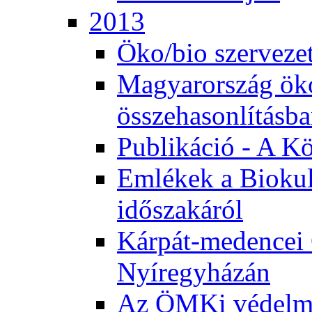
2013
Öko/bio szerveze
Magyarország ök
összehasonlításb
Publikáció - A K
Emlékek a Biokul
időszakáról
Kárpát-medencei 
Nyíregyházán
Az ÖMKi védelm