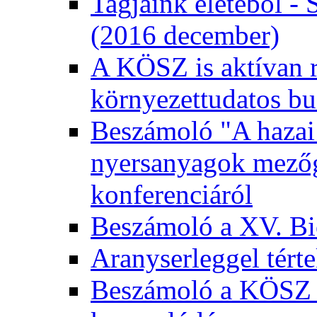
Tagjaink életéből - 
(2016 december)
A KÖSZ is aktívan r
környezettudatos bu
Beszámoló "A hazai 
nyersanyagok mezőga
konferenciáról
Beszámoló a XV. Bio
Aranyserleggel tért
Beszámoló a KÖSZ 2