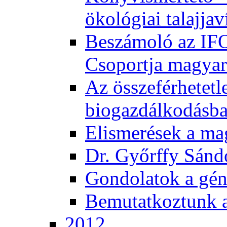
ökológiai talajjav
Beszámoló az IF
Csoportja magyar
Az összeférhetetl
biogazdálkodásb
Elismerések a m
Dr. Győrffy Sánd
Gondolatok a gén
Bemutatkoztunk 
2012