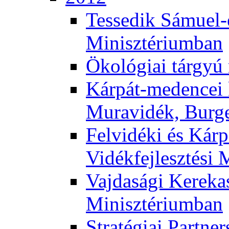
Tessedik Sámuel-e
Minisztériumban
Ökológiai tárgyú
Kárpát-medencei 
Muravidék, Burg
Felvidéki és Kárp
Vidékfejlesztési 
Vajdasági Kerekas
Minisztériumban
Stratégiai Partne