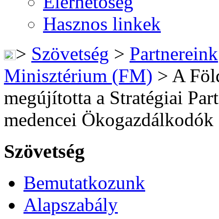
Elérhetőség
Hasznos linkek
>
Szövetség
>
Partnereink
Minisztérium (FM)
>
A Föl
megújította a Stratégiai Pa
medencei Ökogazdálkodók 
Szövetség
Bemutatkozunk
Alapszabály