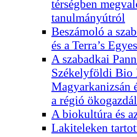
térségben megval
tanulmányútról
Beszámoló a szab
és a Terra’s Egye
A szabadkai Pann
Székelyföldi Bio
Magyarkanizsán és
a régió ökogazdá
A biokultúra és a
Lakiteleken tart