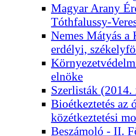
Magyar Arany Érd
Tóthfalussy-Vere
Nemes Mátyás a 
erdélyi, székelyf
Környezetvédelmi
elnöke
Szerlisták (2014.
Bioétkeztetés az 
közétkeztetési mo
Beszámoló - II. 