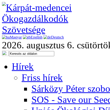
Magyar
English
Deutsch
2026. augusztus 6. csütörtö
Hírek
Friss hírek
Sárközy Péter szob
SOS - Save our See