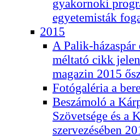
gyakornoki progra
egyetemisták fog
2015
A Palik-házaspár 
méltató cikk jele
magazin 2015 ős
Fotógaléria a ber
Beszámoló a Kár
Szövetsége és a K
szervezésében 201