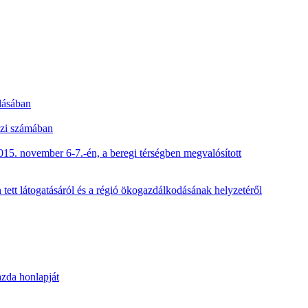
dásában
szi számában
5. november 6-7.-én, a beregi térségben megvalósított
ett látogatásáról és a régió ökogazdálkodásának helyzetéről
zda honlapját