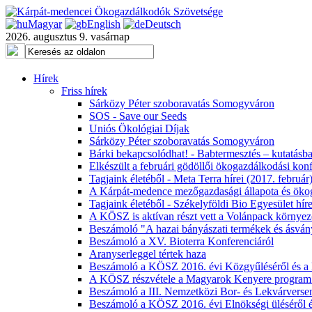
Magyar
English
Deutsch
2026. augusztus 9. vasárnap
Hírek
Friss hírek
Sárközy Péter szoboravatás Somogyváron
SOS - Save our Seeds
Uniós Ökológiai Díjak
Sárközy Péter szoboravatás Somogyváron
Bárki bekapcsolódhat! - Babtermesztés – kutatásb
Elkészült a februári gödöllői ökogazdálkodási konf
Tagjaink életéből - Meta Terra hírei (2017. február
A Kárpát-medence mezőgazdasági állapota és öko
Tagjaink életéből - Székelyföldi Bio Egyesület hí
A KÖSZ is aktívan részt vett a Volánpack környez
Beszámoló "A hazai bányászati termékek és ásvány
Beszámoló a XV. Bioterra Konferenciáról
Aranyserleggel tértek haza
Beszámoló a KÖSZ 2016. évi Közgyűléséről és a
A KÖSZ részvétele a Magyarok Kenyere program
Beszámoló a III. Nemzetközi Bor- és Lekvárverse
Beszámoló a KÖSZ 2016. évi Elnökségi üléséről 