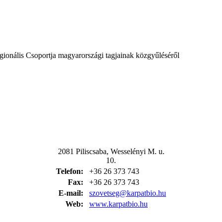
nális Csoportja magyarországi tagjainak közgyűléséről
2081 Piliscsaba, Wesselényi M. u.
10.
Telefon:
+36 26 373 743
Fax:
+36 26 373 743
E-mail:
szovetseg@karpatbio.hu
Web:
www.karpatbio.hu