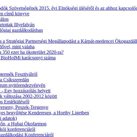
ók Szövetségének 2015. évi Elnökségi üléséről és az ahhoz kapcsoló
tem című könyve
válon
tottak Illyefalván
lógiai gazdálkodásban
a a Stratégiai Partnerségi Megállapodást a Kárpát-medencei Ökogazdá
ővel, mint valaha
 350 ezer ha ökoterület 2020-ra?
 a BioHolMi karácsonyi száma
ermék Fesztiválról
a Csíkszeredán
Fórum nyitórendezvényén
- Egy hozzászólás helyett
k változása 2002-2012 között
s Emlékülésről
verseny, Peszek-Tergenye
s begyűjtése Kenderesen, a Horthy Ligetben
i adatok)
dőn, a Hubai Ökofarmon
ckói konferenciáról
azdálkodási Konferenciáról