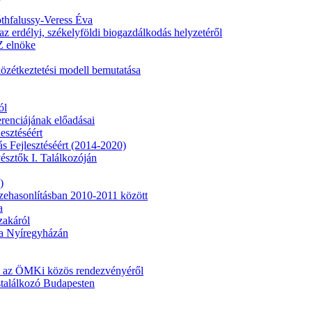
thfalussy-Veress Éva
erdélyi, székelyföldi biogazdálkodás helyzetéről
Z elnöke
közétkeztetési modell bemutatása
ól
renciájának előadásai
esztéséért
s Fejlesztéséért (2014-2020)
sztők I. Találkozóján
)
zehasonlításban 2010-2011 között
a
zakáról
a Nyíregyházán
s az ÖMKi közös rendezvényéről
stalálkozó Budapesten