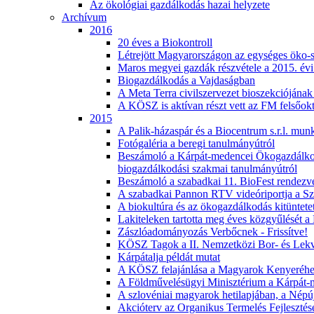
Az ökológiai gazdálkodás hazai helyzete
Archívum
2016
20 éves a Biokontroll
Létrejött Magyarországon az egységes öko-sz
Maros megyei gazdák részvétele a 2015. 
Biogazdálkodás a Vajdaságban
A Meta Terra civilszervezet bioszekciójána
A KÖSZ is aktívan részt vett az FM felsőokt
2015
A Palik-házaspár és a Biocentrum s.r.l. mu
Fotógaléria a beregi tanulmányútról
Beszámoló a Kárpát-medencei Ökogazdálkodók
biogazdálkodási szakmai tanulmányútról
Beszámoló a szabadkai 11. BioFest rendezvé
A szabadkai Pannon RTV videóriportja a Szé
A biokultúra és az ökogazdálkodás kitüntetet
Lakiteleken tartotta meg éves közgyűlését
Zászlóadományozás Verbőcnek - Frissítve!
KÖSZ Tagok a II. Nemzetközi Bor- és Lek
Kárpátalja példát mutat
A KÖSZ felajánlása a Magyarok Kenyeréh
A Földművelésügyi Minisztérium a Kárpát-me
A szlovéniai magyarok hetilapjában, a Népú
Akcióterv az Organikus Termelés Fejleszté