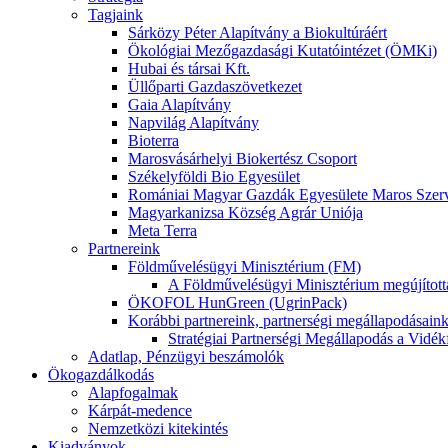
Tagjaink
Sárközy Péter Alapítvány a Biokultúráért
Ökológiai Mezőgazdasági Kutatóintézet (ÖMKi)
Hubai és társai Kft.
Üllőparti Gazdaszövetkezet
Gaia Alapítvány
Napvilág Alapítvány
Bioterra
Marosvásárhelyi Biokertész Csoport
Székelyföldi Bio Egyesület
Romániai Magyar Gazdák Egyesülete Maros Sz
Magyarkanizsa Község Agrár Uniója
Meta Terra
Partnereink
Földművelésügyi Minisztérium (FM)
A Földművelésügyi Minisztérium megújított
ÖKOFOL HunGreen (UgrinPack)
Korábbi partnereink, partnerségi megállapodásain
Stratégiai Partnerségi Megállapodás a Vidékf
Adatlap, Pénzügyi beszámolók
Ökogazdálkodás
Alapfogalmak
Kárpát-medence
Nemzetközi kitekintés
Kiadványok