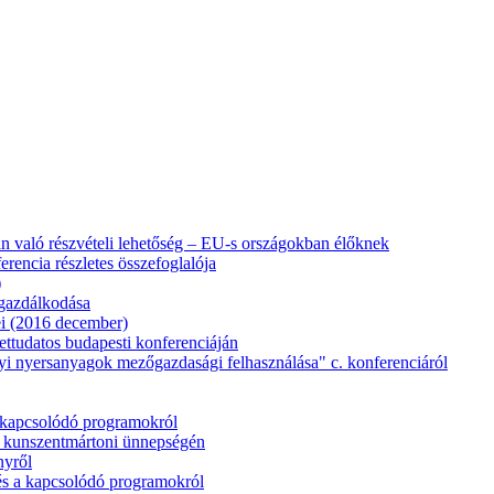
an való részvételi lehetőség – EU-s országokban élőknek
erencia részletes összefoglalója
)
gazdálkodása
rei (2016 december)
ettudatos budapesti konferenciáján
i nyersanyagok mezőgazdasági felhasználása" c. konferenciáról
 kapcsolódó programokról
 kunszentmártoni ünnepségén
nyről
és a kapcsolódó programokról