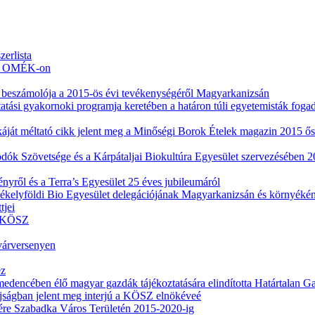
erlista
évi OMÉK-on
k beszámolója a 2015-ös évi tevékenységéről Magyarkanizsán
atási gyakornoki programja keretében a határon túli egyetemisták foga
nkáját méltató cikk jelent meg a Minőségi Borok Ételek magazin 2015 ő
 Szövetsége és a Kárpátaljai Biokultúra Egyesület szervezésében 201
nyről és a Terra’s Egyesület 25 éves jubileumáról
kelyföldi Bio Egyesület delegációjának Magyarkanizsán és környékén t
tjei
 a KÖSZ
várversenyen
ez
dencében élő magyar gazdák tájékoztatására elindította Határtalan Ga
jságban jelent meg interjú a KÖSZ elnökéveé
sére Szabadka Város Területén 2015-2020-ig