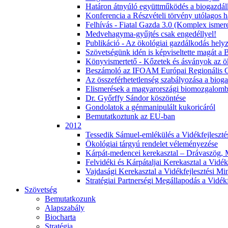
Határon átnyúló együttműködés a biogazdálk
Konferencia a Részvételi törvény utólagos h
Felhívás - Fiatal Gazda 3.0 (Komplex ismer
Medvehagyma-gyűjtés csak engedéllyel!
Publikáció - Az ökológiai gazdálkodás hel
Szövetségünk idén is képviseltette magát a
Könyvismertető - Kőzetek és ásványok az öko
Beszámoló az IFOAM Európai Regionális Cs
Az összeférhetetlenség szabályozása a biog
Elismerések a magyarországi biomozgalom
Dr. Győrffy Sándor köszöntése
Gondolatok a génmanipulált kukoricáról
Bemutatkoztunk az EU-ban
2012
Tessedik Sámuel-emlékülés a Vidékfejleszté
Ökológiai tárgyú rendelet véleményezése
Kárpát-medencei kerekasztal – Drávaszög,
Felvidéki és Kárpátaljai Kerekasztal a Vidék
Vajdasági Kerekasztal a Vidékfejlesztési Mi
Stratégiai Partnerségi Megállapodás a Vidékf
Szövetség
Bemutatkozunk
Alapszabály
Biocharta
Stratégia