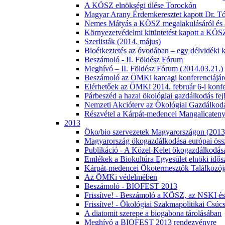
A KÖSZ elnökségi ülése Torockón
Magyar Arany Érdemkeresztet kapott Dr. Tó
Nemes Mátyás a KÖSZ megalakulásáról és az 
Környezetvédelmi kitüntetést kapott a KÖS
Szerlisták (2014. május)
Bioétkeztetés az óvodában – egy délvidéki 
Beszámoló - II. Földész Fórum
Meghívó – II. Földész Fórum (2014.03.21.)
Beszámoló az ÖMKi karcagi konferenciájár
Elérhetőek az ÖMKi 2014. február 6-i konfe
Párbeszéd a hazai ökológiai gazdálkodás fejl
Nemzeti Akcióterv az Ökológiai Gazdálkodá
Részvétel a Kárpát-medencei Mangalicatenyé
2013
Öko/bio szervezetek Magyarországon (2013
Magyarország ökogazdálkodása európai öss
Publikáció - A Közel-Kelet ökogazdálkodás
Emlékek a Biokultúra Egyesület elnöki idős
Kárpát-medencei Ökotermesztők Találkozój
Az ÖMKi védelmében
Beszámoló - BIOFEST 2013
Frissítve! - Beszámoló a KÖSZ, az NSKI é
Frissítve! - Ökológiai Szakmapolitikai Csúc
A diatomit szerepe a biogabona tárolásában
Meghívó a BIOFEST 2013 rendezvényre