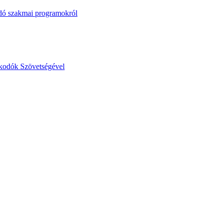
dó szakmai programokról
lkodók Szövetségével