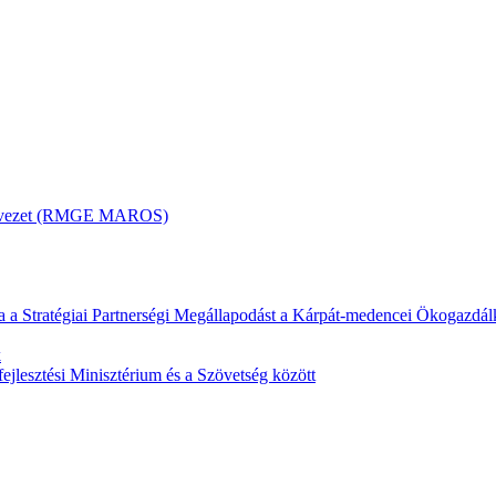
ervezet (RMGE MAROS)
a a Stratégiai Partnerségi Megállapodást a Kárpát-medencei Ökogazdá
k
ejlesztési Minisztérium és a Szövetség között