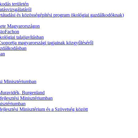
odás területén
atásvizsgálatáról
etátadási és közösségépítési program ökológiai gazdálkodóknak)
yzete Magyarországon
 BioFachon
lógiai talajjavításban
oportja magyarországi tagjainak közgyűléséről
azdálkodásban
ban
si Minisztériumban
 Muravidék, Burgenland
fejlesztési Minisztériumban
nisztériumban
ejlesztési Minisztérium és a Szövetség között