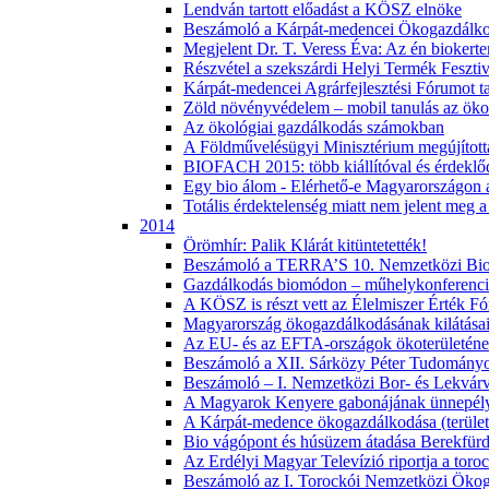
Lendván tartott előadást a KÖSZ elnöke
Beszámoló a Kárpát-medencei Ökogazdálkod
Megjelent Dr. T. Veress Éva: Az én bioker
Részvétel a szekszárdi Helyi Termék Feszti
Kárpát-medencei Agrárfejlesztési Fórumot tar
Zöld növényvédelem – mobil tanulás az öko
Az ökológiai gazdálkodás számokban
A Földművelésügyi Minisztérium megújított
BIOFACH 2015: több kiállítóval és érdeklőd
Egy bio álom - Elérhető-e Magyarországon a
Totális érdektelenség miatt nem jelent meg
2014
Örömhír: Palik Klárát kitüntetették!
Beszámoló a TERRA’S 10. Nemzetközi Biot
Gazdálkodás biomódon – műhelykonferenci
A KÖSZ is részt vett az Élelmiszer Érték 
Magyarország ökogazdálkodásának kilátásai 
Az EU- és az EFTA-országok ökoterületéne
Beszámoló a XII. Sárközy Péter Tudományo
Beszámoló – I. Nemzetközi Bor- és Lekvár
A Magyarok Kenyere gabonájának ünnepélye
A Kárpát-medence ökogazdálkodása (terület
Bio vágópont és húsüzem átadása Berekfür
Az Erdélyi Magyar Televízió riportja a toro
Beszámoló az I. Torockói Nemzetközi Ökog