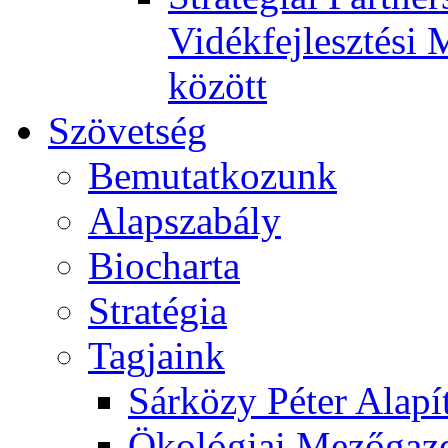
Vidékfejlesztési 
között
Szövetség
Bemutatkozunk
Alapszabály
Biocharta
Stratégia
Tagjaink
Sárközy Péter Alapí
Ökológiai Mezőgazd