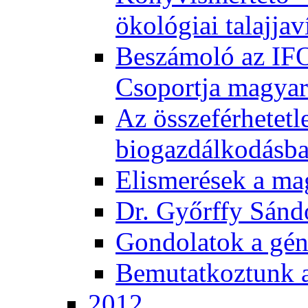
ökológiai talajjav
Beszámoló az IF
Csoportja magyar
Az összeférhetetl
biogazdálkodásb
Elismerések a m
Dr. Győrffy Sánd
Gondolatok a gén
Bemutatkoztunk 
2012