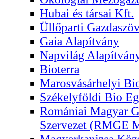
Hubai és társai Kft.
Üllőparti Gazdaszöv
Gaia Alapítvány
Napvilág Alapítván
Bioterra
Marosvásárhelyi Bi
Székelyföldi Bio Eg
Romániai Magyar G
Szervezet (RMGE
Magyarkanizsa Közs