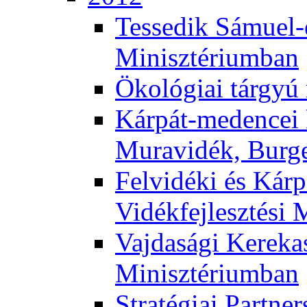
Tessedik Sámuel-e
Minisztériumban
Ökológiai tárgyú
Kárpát-medencei 
Muravidék, Burg
Felvidéki és Kárp
Vidékfejlesztési 
Vajdasági Kerekas
Minisztériumban
Stratégiai Partne