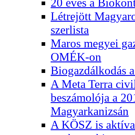
20 éves a Biokont
Létrejött Magyar
szerlista
Maros megyei gaz
OMÉK-on
Biogazdálkodás a
A Meta Terra civi
beszámolója a 20
Magyarkanizsán
A KÖSZ is aktívan