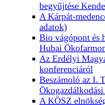
begyűjtése Kende
A Kárpát-medence
adatok)
Bio vágópont és 
Hubai Ökofarmo
Az Erdélyi Magyar
konferenciáról
Beszámoló az I. 
Ökogazdálkodási 
A KÖSZ elnökség