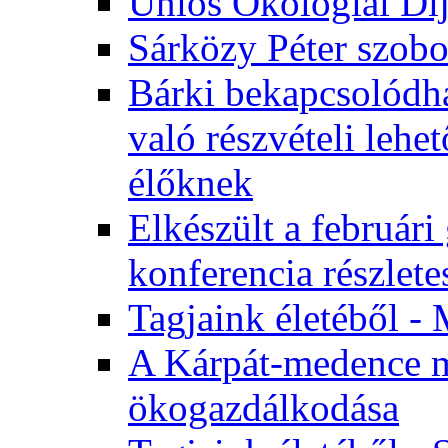
Uniós Ökológiai Dí
Sárközy Péter szob
Bárki bekapcsolódha
való részvételi leh
élőknek
Elkészült a február
konferencia részlete
Tagjaink életéből - 
A Kárpát-medence m
ökogazdálkodása