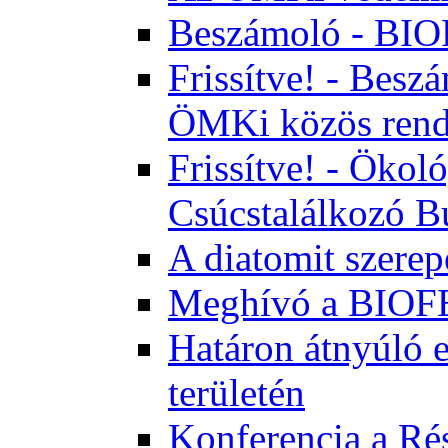
Beszámoló - BI
Frissítve! - Bes
ÖMKi közös rend
Frissítve! - Ökol
Csúcstalálkozó B
A diatomit szerep
Meghívó a BIOFE
Határon átnyúló 
területén
Konferencia a Rés