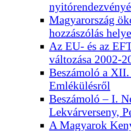
nyitórendezvény
Magyarország öko
hozzászólás helye
Az EU- és az EFT
változása 2002-2
Beszámoló a XII.
Emlékülésről
Beszámoló – I. N
Lekvárverseny, P
A Magyarok Keny