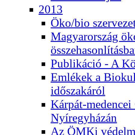
2013
Öko/bio szerveze
Magyarország ök
összehasonlításb
Publikáció - A K
Emlékek a Biokul
időszakáról
Kárpát-medencei 
Nyíregyházán
Az ÖMKi védelm