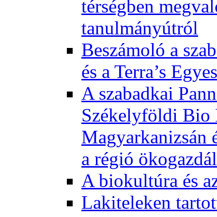
térségben megval
tanulmányútról
Beszámoló a szab
és a Terra’s Egye
A szabadkai Pann
Székelyföldi Bio
Magyarkanizsán és
a régió ökogazdá
A biokultúra és a
Lakiteleken tart