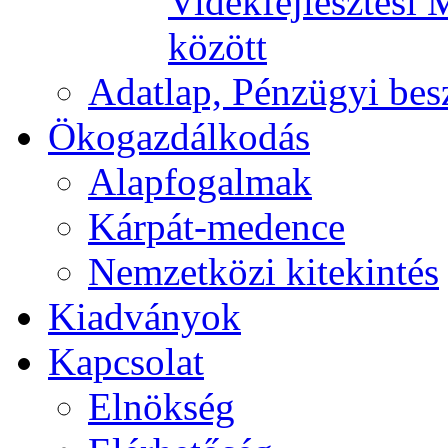
Vidékfejlesztési 
között
Adatlap, Pénzügyi be
Ökogazdálkodás
Alapfogalmak
Kárpát-medence
Nemzetközi kitekintés
Kiadványok
Kapcsolat
Elnökség