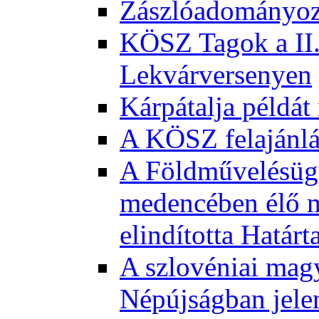
Zászlóadományozá
KÖSZ Tagok a II.
Lekvárversenyen
Kárpátalja példát
A KÖSZ felajánl
A Földművelésügy
medencében élő m
elindította Határ
A szlovéniai magy
Népújságban jele