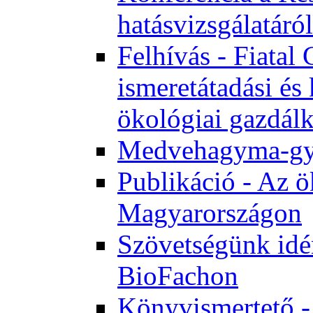
hatásvizsgálatáról
Felhívás - Fiata
ismeretátadási és
ökológiai gazdál
Medvehagyma-gyűj
Publikáció - Az ö
Magyarországon
Szövetségünk idén
BioFachon
Könyvismertető -