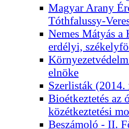
Magyar Arany Érd
Tóthfalussy-Vere
Nemes Mátyás a 
erdélyi, székelyf
Környezetvédelmi
elnöke
Szerlisták (2014.
Bioétkeztetés az 
közétkeztetési mo
Beszámoló - II. 