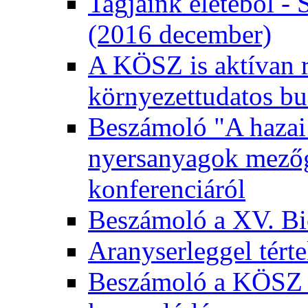
Tagjaink életéből - 
(2016 december)
A KÖSZ is aktívan r
környezettudatos bu
Beszámoló "A hazai 
nyersanyagok mezőga
konferenciáról
Beszámoló a XV. Bio
Aranyserleggel tért
Beszámoló a KÖSZ 2