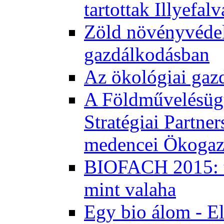
tartottak Illyefal
Zöld növényvédel
gazdálkodásban
Az ökológiai gaz
A Földművelésügy
Stratégiai Partne
medencei Ökogaz
BIOFACH 2015: tö
mint valaha
Egy bio álom - E