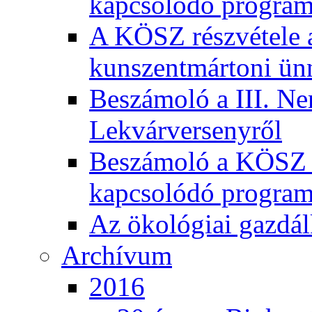
kapcsolódó program
A KÖSZ részvétele
kunszentmártoni ün
Beszámoló a III. Ne
Lekvárversenyről
Beszámoló a KÖSZ 20
kapcsolódó program
Az ökológiai gazdál
Archívum
2016