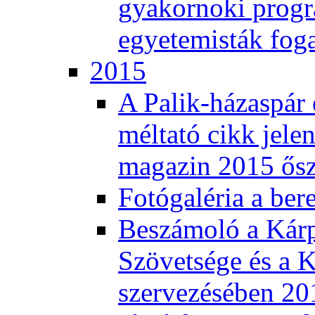
gyakornoki progra
egyetemisták fog
2015
A Palik-házaspár 
méltató cikk jele
magazin 2015 ős
Fotógaléria a ber
Beszámoló a Kár
Szövetsége és a K
szervezésében 201