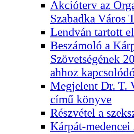
Akcióterv az Orga
Szabadka Város T
Lendván tartott 
Beszámoló a Kár
Szövetségének 201
ahhoz kapcsolód
Megjelent Dr. T. 
című könyve
Részvétel a szeks
Kárpát-medencei 