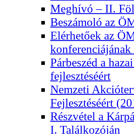
Meghívó – II. Fö
Beszámoló az ÖMK
Elérhetőek az ÖM
konferenciájának 
Párbeszéd a hazai
fejlesztéséért
Nemzeti Akcióter
Fejlesztéséért (2
Részvétel a Kárp
I. Találkozóján