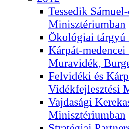
Tessedik Sámuel-e
Minisztériumban
Ökológiai tárgyú
Kárpát-medencei 
Muravidék, Burg
Felvidéki és Kárp
Vidékfejlesztési 
Vajdasági Kerekas
Minisztériumban
Stratégiai Partne