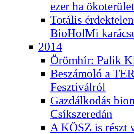
ezer ha ökoterüle
Totális érdektele
BioHolMi karács
2014
Örömhír: Palik Kl
Beszámoló a TER
Fesztiválról
Gazdálkodás bio
Csíkszeredán
A KÖSZ is részt v