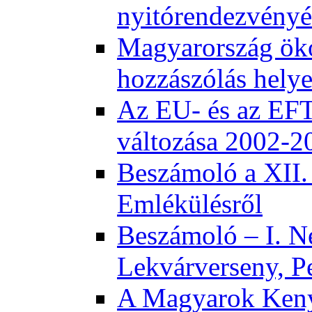
nyitórendezvény
Magyarország öko
hozzászólás helye
Az EU- és az EFT
változása 2002-2
Beszámoló a XII.
Emlékülésről
Beszámoló – I. N
Lekvárverseny, P
A Magyarok Keny