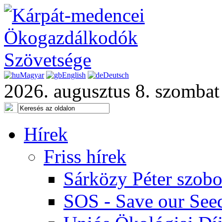
Magyar
English
Deutsch
2026. augusztus 8. szombat
Hírek
Friss hírek
Sárközy Péter szob
SOS - Save our See