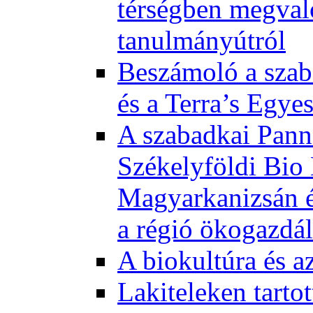
térségben megval
tanulmányútról
Beszámoló a szab
és a Terra’s Egye
A szabadkai Pann
Székelyföldi Bio
Magyarkanizsán és
a régió ökogazdá
A biokultúra és a
Lakiteleken tart