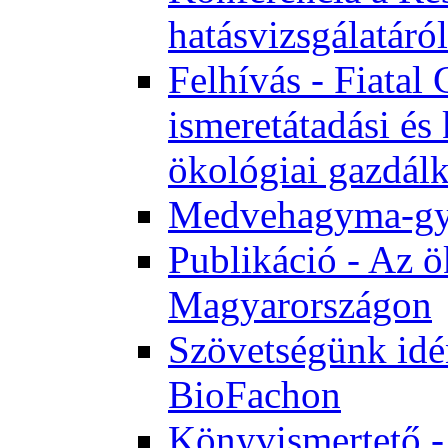
hatásvizsgálatáról
Felhívás - Fiata
ismeretátadási és
ökológiai gazdál
Medvehagyma-gyűj
Publikáció - Az ö
Magyarországon
Szövetségünk idén
BioFachon
Könyvismertető -