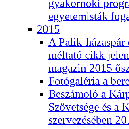
gyakornoki progra
egyetemisták fog
2015
A Palik-házaspár 
méltató cikk jele
magazin 2015 ős
Fotógaléria a ber
Beszámoló a Kár
Szövetsége és a K
szervezésében 201