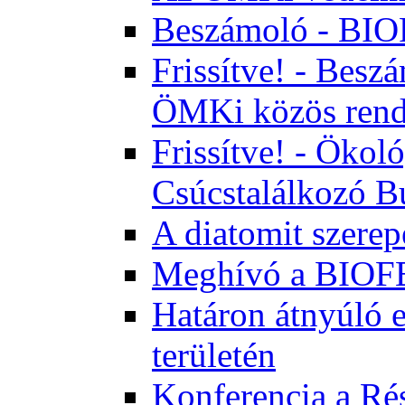
Beszámoló - BI
Frissítve! - Bes
ÖMKi közös rend
Frissítve! - Ökol
Csúcstalálkozó B
A diatomit szerep
Meghívó a BIOFE
Határon átnyúló 
területén
Konferencia a Rés