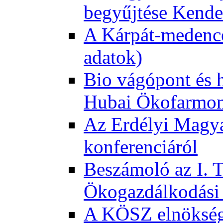
begyűjtése Kende
A Kárpát-medence
adatok)
Bio vágópont és 
Hubai Ökofarmo
Az Erdélyi Magyar
konferenciáról
Beszámoló az I. 
Ökogazdálkodási 
A KÖSZ elnökség