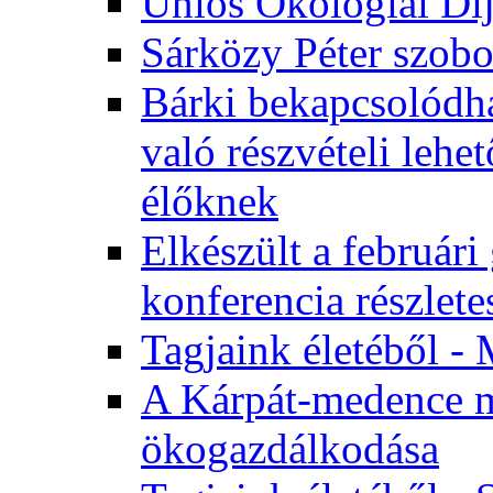
Uniós Ökológiai Dí
Sárközy Péter szob
Bárki bekapcsolódha
való részvételi leh
élőknek
Elkészült a február
konferencia részlete
Tagjaink életéből - 
A Kárpát-medence m
ökogazdálkodása