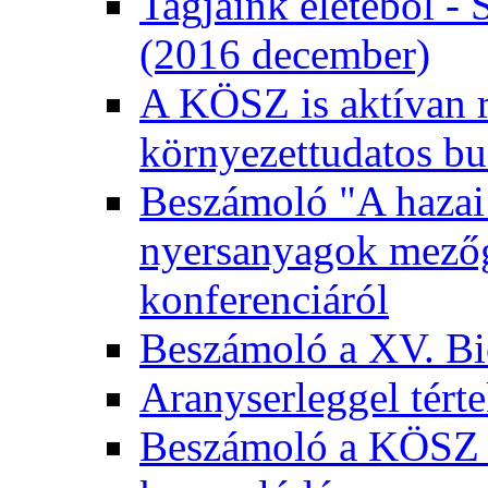
Tagjaink életéből - 
(2016 december)
A KÖSZ is aktívan r
környezettudatos bu
Beszámoló "A hazai 
nyersanyagok mezőga
konferenciáról
Beszámoló a XV. Bio
Aranyserleggel tért
Beszámoló a KÖSZ 2