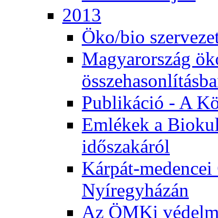
2013
Öko/bio szerveze
Magyarország ök
összehasonlításb
Publikáció - A K
Emlékek a Biokul
időszakáról
Kárpát-medencei 
Nyíregyházán
Az ÖMKi védelm