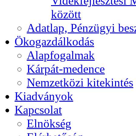
Vidékfejlesztési 
között
Adatlap, Pénzügyi be
Ökogazdálkodás
Alapfogalmak
Kárpát-medence
Nemzetközi kitekintés
Kiadványok
Kapcsolat
Elnökség