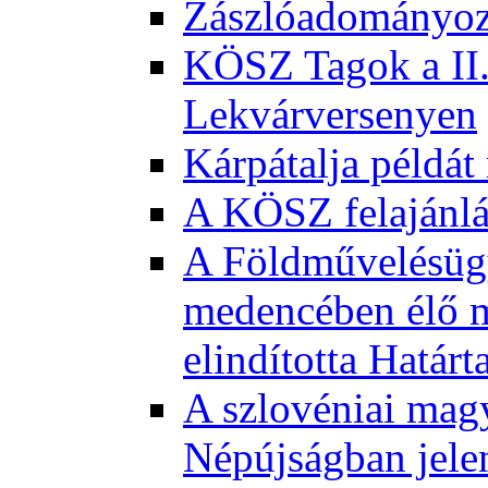
Zászlóadományozá
KÖSZ Tagok a II.
Lekvárversenyen
Kárpátalja példát
A KÖSZ felajánl
A Földművelésügy
medencében élő m
elindította Határ
A szlovéniai magy
Népújságban jele