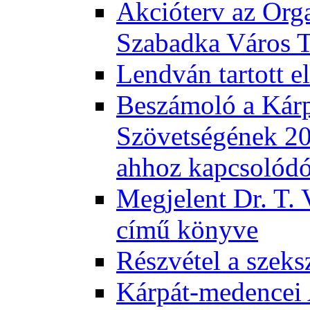
Akcióterv az Orga
Szabadka Város T
Lendván tartott 
Beszámoló a Kár
Szövetségének 201
ahhoz kapcsolód
Megjelent Dr. T. 
című könyve
Részvétel a szeks
Kárpát-medencei 