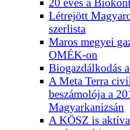
20 éves a Biokont
Létrejött Magyar
szerlista
Maros megyei gaz
OMÉK-on
Biogazdálkodás a
A Meta Terra civi
beszámolója a 20
Magyarkanizsán
A KÖSZ is aktívan