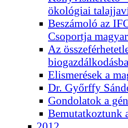
ökológiai talajjav
Beszámoló az IF
Csoportja magyar
Az összeférhetetl
biogazdálkodásb
Elismerések a m
Dr. Győrffy Sánd
Gondolatok a gén
Bemutatkoztunk 
2012