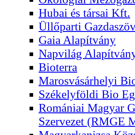
Hubai és társai Kft.
Üllőparti Gazdaszöv
Gaia Alapítvány
Napvilág Alapítván
Bioterra
Marosvásárhelyi Bi
Székelyföldi Bio Eg
Romániai Magyar G
Szervezet (RMGE
Magyarkanizsa Közs