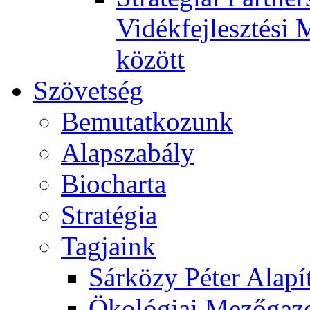
Vidékfejlesztési 
között
Szövetség
Bemutatkozunk
Alapszabály
Biocharta
Stratégia
Tagjaink
Sárközy Péter Alapí
Ökológiai Mezőgazd