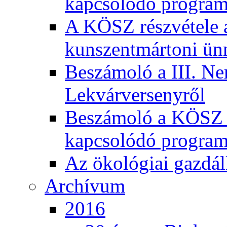
kapcsolódó program
A KÖSZ részvétele
kunszentmártoni ün
Beszámoló a III. Ne
Lekvárversenyről
Beszámoló a KÖSZ 20
kapcsolódó program
Az ökológiai gazdál
Archívum
2016