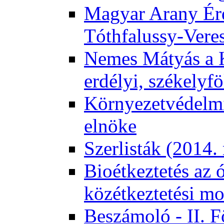
Magyar Arany Érd
Tóthfalussy-Vere
Nemes Mátyás a 
erdélyi, székelyf
Környezetvédelmi
elnöke
Szerlisták (2014.
Bioétkeztetés az 
közétkeztetési mo
Beszámoló - II. 