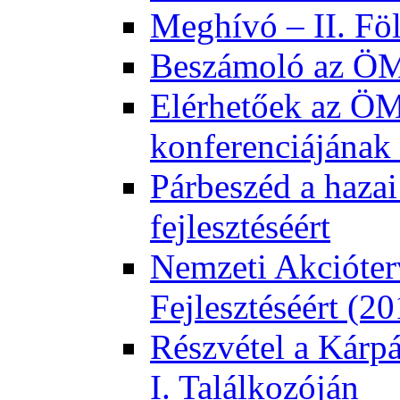
Meghívó – II. Fö
Beszámoló az ÖMK
Elérhetőek az ÖM
konferenciájának 
Párbeszéd a hazai
fejlesztéséért
Nemzeti Akcióter
Fejlesztéséért (2
Részvétel a Kárp
I. Találkozóján