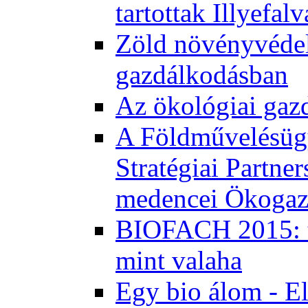
tartottak Illyefal
Zöld növényvédel
gazdálkodásban
Az ökológiai gaz
A Földművelésügy
Stratégiai Partne
medencei Ökogaz
BIOFACH 2015: tö
mint valaha
Egy bio álom - E